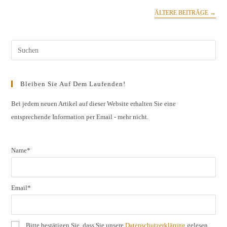
ÄLTERE BEITRÄGE
→
Pres
Esc
to
Bleiben Sie Auf Dem Laufenden!
clos
the
Bei jedem neuen Artikel auf dieser Website erhalten Sie eine
entsprechende Information per Email - mehr nicht.
sear
pane
Name*
Email*
Bitte bestätigen Sie, dass Sie unsere
Datenschutzerklärung
gelesen