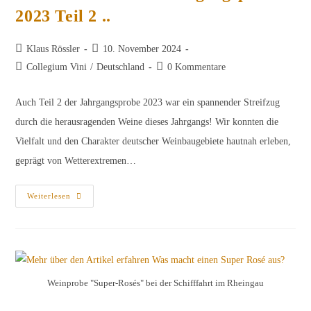
2023 Teil 2 ..
Beitrags-
Beitrag
Klaus Rössler
10. November 2024
Autor:
veröffentlicht:
Beitrags-
Beitrags-
Collegium Vini
/
Deutschland
0 Kommentare
Kategorie:
Kommentare:
Auch Teil 2 der Jahrgangsprobe 2023 war ein spannender Streifzug
durch die herausragenden Weine dieses Jahrgangs! Wir konnten die
Vielfalt und den Charakter deutscher Weinbaugebiete hautnah erleben,
geprägt von Wetterextremen…
…
Weiterlesen
Und
Das
War
Die
Jahrgangsprobe
2023
Teil
2
Weinprobe "Super-Rosés" bei der Schifffahrt im Rheingau
..