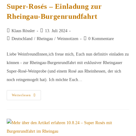
Super-Rosés – Einladung zur
Rheingau-Burgenrundfahrt
Beitrags-
Beitrag
Klaus Rössler
13. Juli 2024
Autor:
veröffentlicht:
Beitrags-
Beitrags-
Deutschland
/
Rheingau
/
Weinnotizen
0 Kommentare
Kategorie:
Kommentare:
Liebe WeinfreundInnen,ich freue mich, Euch nun definitiv einladen zu
können - zur Rheingau-Burgenrundfahrt mit exklusiver Rheingauer
Super-Rosé-Weinprobe (und einem Rosé aus Rheinhessen, der sich
noch reingemogelt hat). Ich möchte Euch…
Super-
Weiterlesen
Rosés
–
Einladung
Zur
Rheingau-
Burgenrundfahrt