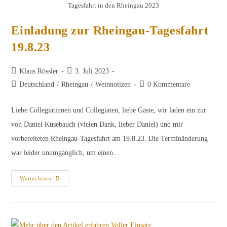
Tagesfahrt in den Rheingau 2023
Einladung zur Rheingau-Tagesfahrt
19.8.23
Beitrags-
Beitrag
Klaus Rössler
3. Juli 2023
Autor:
veröffentlicht:
Beitrags-
Beitrags-
Deutschland
/
Rheingau
/
Weinnotizen
0 Kommentare
Kategorie:
Kommentare:
Liebe Collegiatinnen und Collegiaten, liebe Gäste, wir laden ein zur
von Daniel Kusebauch (vielen Dank, lieber Daniel) und mir
vorbereiteten Rheingau-Tagesfahrt am 19.8.23. Die Terminänderung
war leider unumgänglich, um einen…
Einladung
Weiterlesen
Zur
Rheingau-
Tagesfahrt
19.8.23