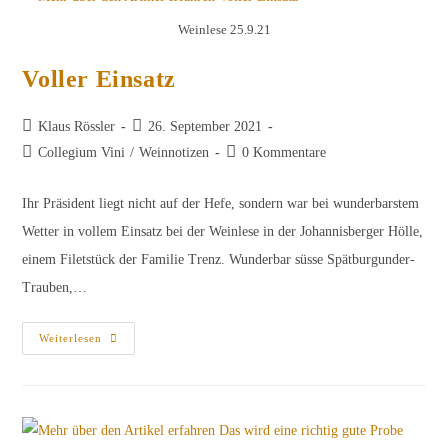
Weinlese 25.9.21
Voller Einsatz
Beitrags-
Beitrag
Klaus Rössler
26. September 2021
Autor:
veröffentlicht:
Beitrags-
Beitrags-
Collegium Vini
/
Weinnotizen
0 Kommentare
Kategorie:
Kommentare:
Ihr Präsident liegt nicht auf der Hefe, sondern war bei wunderbarstem
Wetter in vollem Einsatz bei der Weinlese in der Johannisberger Hölle,
einem Filetstück der Familie Trenz. Wunderbar süsse Spätburgunder-
Trauben,…
Voller
Weiterlesen
Einsatz