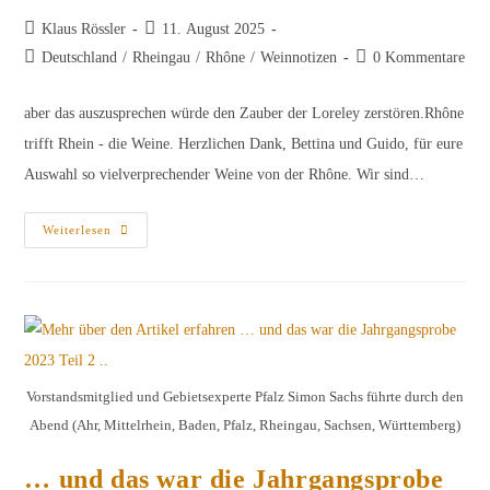
Beitrags-
Beitrag
Klaus Rössler
11. August 2025
Autor:
veröffentlicht:
Beitrags-
Beitrags-
Deutschland
/
Rheingau
/
Rhône
/
Weinnotizen
0 Kommentare
Kategorie:
Kommentare:
aber das auszusprechen würde den Zauber der Loreley zerstören.Rhône
trifft Rhein - die Weine. Herzlichen Dank, Bettina und Guido, für eure
Auswahl so vielverprechender Weine von der Rhône. Wir sind…
Ich
Weiterlesen
Denke,
Ich
Weiß,
Was
Soll
Es
Bedeuten
…
Vorstandsmitglied und Gebietsexperte Pfalz Simon Sachs führte durch den
Abend (Ahr, Mittelrhein, Baden, Pfalz, Rheingau, Sachsen, Württemberg)
… und das war die Jahrgangsprobe