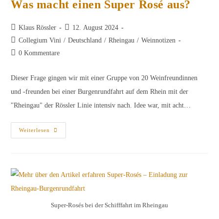
Was macht einen Super Rosé aus?
Beitrags-
Beitrag
Klaus Rössler
12. August 2024
Autor:
veröffentlicht:
Beitrags-
Collegium Vini
/
Deutschland
/
Rheingau
/
Weinnotizen
Kategorie:
Beitrags-
0 Kommentare
Kommentare:
Dieser Frage gingen wir mit einer Gruppe von 20 Weinfreundinnen
und -freunden bei einer Burgenrundfahrt auf dem Rhein mit der
"Rheingau" der Rössler Linie intensiv nach. Idee war, mit acht…
Was
Weiterlesen
Macht
Einen
Super
Rosé
Aus?
Super-Rosés bei der Schifffahrt im Rheingau