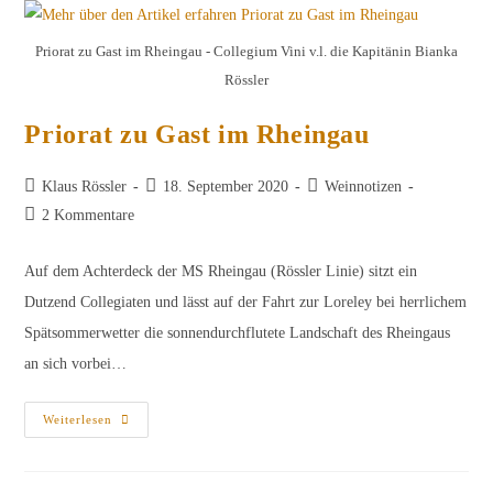
In
Rheingau
Priorat zu Gast im Rheingau - Collegium Vini v.l. die Kapitänin Bianka
Rössler
Priorat zu Gast im Rheingau
Beitrags-
Beitrag
Beitrags-
Klaus Rössler
18. September 2020
Weinnotizen
Autor:
veröffentlicht:
Kategorie:
Beitrags-
2 Kommentare
Kommentare:
Auf dem Achterdeck der MS Rheingau (Rössler Linie) sitzt ein
Dutzend Collegiaten und lässt auf der Fahrt zur Loreley bei herrlichem
Spätsommerwetter die sonnendurchflutete Landschaft des Rheingaus
an sich vorbei…
Priorat
Weiterlesen
Zu
Gast
Im
Rheingau