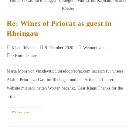
Priorat zu Gast im Rheingau - Collegium Vini v.l. die Kapitänin Bianka
Rössler
Re: Wines of Priorat as guest in
Rheingau
Beitrags-
Beitrag
Beitrags-
Klaus Rössler
9. Oktober 2020
Weinnotizen
Autor:
veröffentlicht:
Kategorie:
Beitrags-
0 Kommentare
Kommentare:
Maria Mora von vinsdeviticultorsdoqpriorat.com hat sich für unsere
Aktion Priorat zu Gast im Rheingau und den Artikel auf unserer
Website mit sehr netten Worten bedankt. Dear Klaus,Thanks for the
article…
Re:
Weiterlesen
Wines
Of
Priorat
As
Guest