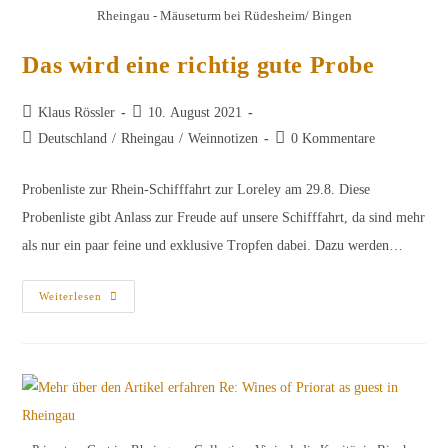
Rheingau - Mäuseturm bei Rüdesheim/ Bingen
Das wird eine richtig gute Probe
Beitrags-
Beitrag
Klaus Rössler
10. August 2021
Autor:
veröffentlicht:
Beitrags-
Beitrags-
Deutschland
/
Rheingau
/
Weinnotizen
0 Kommentare
Kategorie:
Kommentare:
Probenliste zur Rhein-Schifffahrt zur Loreley am 29.8. Diese
Probenliste gibt Anlass zur Freude auf unsere Schifffahrt, da sind mehr
als nur ein paar feine und exklusive Tropfen dabei. Dazu werden…
Das
Weiterlesen
Wird
Eine
Richtig
Gute
Probe