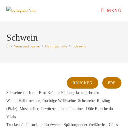
Zum
MENÜ
Inhalt
springen
Schwein
>
Wein und Speise
>
Hauptgerichte
>
Schwein
DRUCKEN
PDF
Schweinebauch mit Brot-Kräuter-Füllung, kross gebraten
Weine: Halbtrockene, fruchtige Weißweine: Scheurebe, Riesling
(Pfalz), Muskateller, Gewürztraminer, Traminer, Dôle Blanche du
Valais
Trockene/halbtrockene Roséweine: Spätburgunder Weißherbst, Côtes-