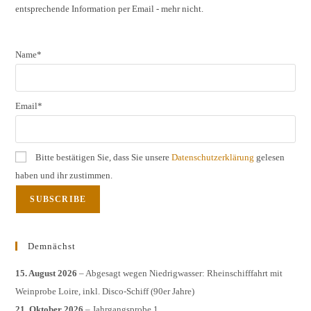
entsprechende Information per Email - mehr nicht.
sear
pane
Name*
Email*
Bitte bestätigen Sie, dass Sie unsere
Datenschutzerklärung
gelesen
haben und ihr zustimmen.
Demnächst
15. August 2026
– Abgesagt wegen Niedrigwasser: Rheinschifffahrt mit
Weinprobe Loire, inkl. Disco-Schiff (90er Jahre)
21. Oktober 2026
– Jahrgangsprobe 1