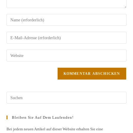
Gib
deinen
Namen
Gib
oder
deine
Benutzernamen
E-
Gib
zum
Mail-
deine
Kommentieren
Adresse
Website-
ein
zum
URL
Kommentieren
ein
ein
(optional)
Pres
Esc
to
Bleiben Sie Auf Dem Laufenden!
clos
the
Bei jedem neuen Artikel auf dieser Website erhalten Sie eine