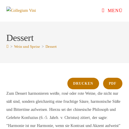
Zum
MENÜ
Inhalt
springen
Dessert
>
Wein und Speise
>
Dessert
DRUCKEN
PDF
Zum Dessert harmonieren weiße, rosé oder rote Weine, die nicht nur
süß sind, sondern gleichzeitig eine fruchtige Säure, harmonische Süße
und Bittertöne aufweisen. Hierzu sei der chinesische Philosoph und
Gelehrte Konfuzius (6.-5. Jahrh. v. Christus) zitiert, der sagte:
“Harmonie ist nur Harmonie, wenn sie Kontrast und Akzent aufweist“