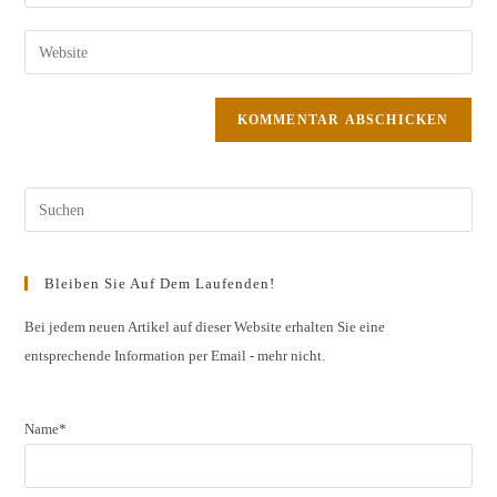
oder
deine
Benutzernamen
E-
Gib
zum
Mail-
deine
Kommentieren
Adresse
Website-
ein
zum
URL
Kommentieren
ein
ein
(optional)
Pres
Esc
to
Bleiben Sie Auf Dem Laufenden!
clos
the
Bei jedem neuen Artikel auf dieser Website erhalten Sie eine
entsprechende Information per Email - mehr nicht.
sear
pane
Name*