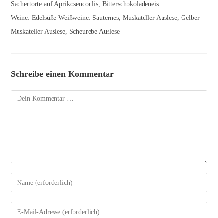
Sachertorte auf Aprikosencoulis, Bitterschokoladeneis
Weine: Edelsüße Weißweine: Sauternes, Muskateller Auslese, Gelber
Muskateller Auslese, Scheurebe Auslese
Schreibe einen Kommentar
Kommentar
Gib
deinen
Namen
Gib