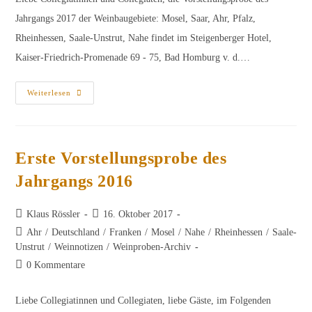
Jahrgangs 2017 der Weinbaugebiete: Mosel, Saar, Ahr, Pfalz,
Rheinhessen, Saale-Unstrut, Nahe findet im Steigenberger Hotel,
Kaiser-Friedrich-Promenade 69 - 75, Bad Homburg v. d.…
Weinliste
Weiterlesen
Der
Vorstellungsprobe
Des
Jahrgangs
2017
Mosel,
Erste Vorstellungsprobe des
Saar,
Ahr,
Jahrgangs 2016
Pfalz,
Rheinhessen,
Saale-
Unstrut,
Beitrags-
Beitrag
Klaus Rössler
16. Oktober 2017
Nahe
Autor:
veröffentlicht:
Beitrags-
Ahr
/
Deutschland
/
Franken
/
Mosel
/
Nahe
/
Rheinhessen
/
Saale-
Kategorie:
Unstrut
/
Weinnotizen
/
Weinproben-Archiv
Beitrags-
0 Kommentare
Kommentare:
Liebe Collegiatinnen und Collegiaten, liebe Gäste, im Folgenden