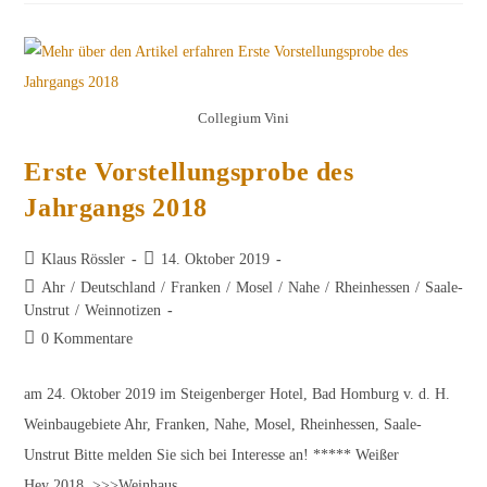
Mit
Dem
Schwerpunkt
Hervorragender
Nahe-
Weine
Collegium Vini
Erste Vorstellungsprobe des
Jahrgangs 2018
Beitrags-
Beitrag
Klaus Rössler
14. Oktober 2019
Autor:
veröffentlicht:
Beitrags-
Ahr
/
Deutschland
/
Franken
/
Mosel
/
Nahe
/
Rheinhessen
/
Saale-
Kategorie:
Unstrut
/
Weinnotizen
Beitrags-
0 Kommentare
Kommentare:
am 24. Oktober 2019 im Steigenberger Hotel, Bad Homburg v. d. H.
Weinbaugebiete Ahr, Franken, Nahe, Mosel, Rheinhessen, Saale-
Unstrut Bitte melden Sie sich bei Interesse an! ***** Weißer
Hey 2018 >>>Weinhaus…