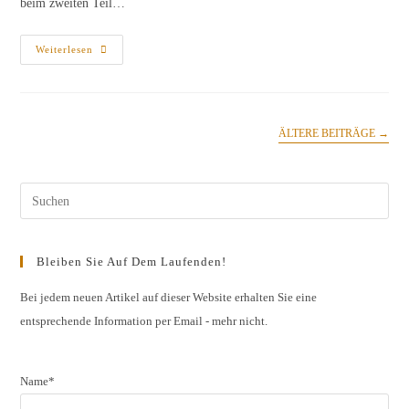
beim zweiten Teil…
Zweite
Weiterlesen
Vorstellungsprobe
Des
Jahrgangs
2014
ÄLTERE BEITRÄGE
→
Pres
Esc
to
Bleiben Sie Auf Dem Laufenden!
clos
the
Bei jedem neuen Artikel auf dieser Website erhalten Sie eine
entsprechende Information per Email - mehr nicht.
sear
pane
Name*