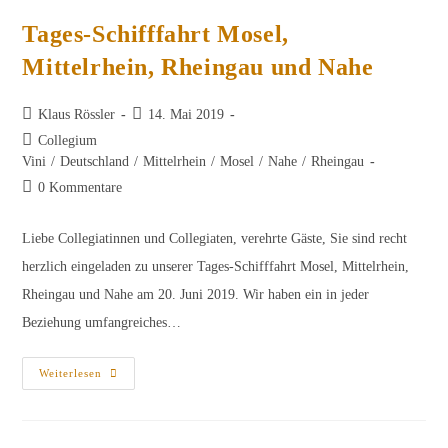
Tages-Schifffahrt Mosel,
Mittelrhein, Rheingau und Nahe
Beitrags-
Beitrag
Klaus Rössler
14. Mai 2019
Autor:
veröffentlicht:
Beitrags-
Collegium
Kategorie:
Vini
/
Deutschland
/
Mittelrhein
/
Mosel
/
Nahe
/
Rheingau
Beitrags-
0 Kommentare
Kommentare:
Liebe Collegiatinnen und Collegiaten, verehrte Gäste, Sie sind recht
herzlich eingeladen zu unserer Tages-Schifffahrt Mosel, Mittelrhein,
Rheingau und Nahe am 20. Juni 2019. Wir haben ein in jeder
Beziehung umfangreiches…
Tages-
Weiterlesen
Schifffahrt
Mosel,
Mittelrhein,
Rheingau
Und