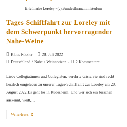
28.8.
Briefmarke Loreley - (c) Bundesfinanzministerium
Tages-Schifffahrt zur Loreley mit
dem Schwerpunkt hervorragender
Nahe-Weine
Beitrags-
Beitrag
Klaus Rössler
20. Juli 2022
Autor:
veröffentlicht:
Beitrags-
Beitrags-
Deutschland
/
Nahe
/
Weinnotizen
2 Kommentare
Kategorie:
Kommentare:
Liebe Collegiatinnen und Collegiaten, verehrte Gäste,Sie sind recht
herzlich eingeladen zu unserer Tages-Schifffahrt zur Loreley am 28.
August 2022.Es geht los in Rüdesheim. Und wer sich ein bisschen
auskennt, weiß,…
Tages-
Weiterlesen
Schifffahrt
Zur
Loreley