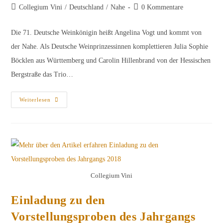
Autor:
veröffentlicht:
Beitrags-
Beitrags-
Collegium Vini
/
Deutschland
/
Nahe
0 Kommentare
Kategorie:
Kommentare:
Die 71. Deutsche Weinkönigin heißt Angelina Vogt und kommt von
der Nahe. Als Deutsche Weinprinzessinnen komplettieren Julia Sophie
Böcklen aus Württemberg und Carolin Hillenbrand von der Hessischen
Bergstraße das Trio…
Die
Weiterlesen
Deutsche
Weinkönigin
Kommt
Von
Der
Nahe
!
Collegium Vini
Einladung zu den
Vorstellungsproben des Jahrgangs