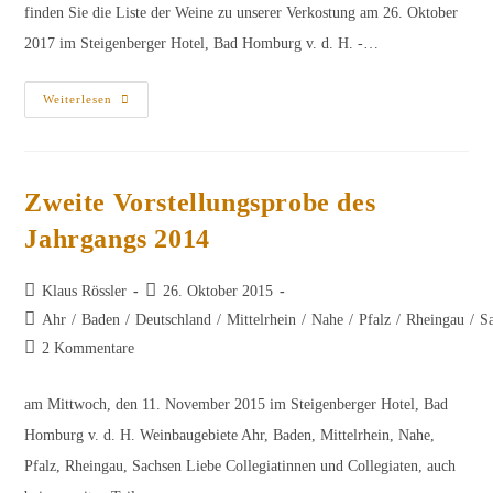
finden Sie die Liste der Weine zu unserer Verkostung am 26. Oktober
2017 im Steigenberger Hotel, Bad Homburg v. d. H. -…
Erste
Weiterlesen
Vorstellungsprobe
Des
Jahrgangs
2016
Zweite Vorstellungsprobe des
Jahrgangs 2014
Beitrags-
Beitrag
Klaus Rössler
26. Oktober 2015
Autor:
veröffentlicht:
Beitrags-
Ahr
/
Baden
/
Deutschland
/
Mittelrhein
/
Nahe
/
Pfalz
/
Rheingau
/
S
Kategorie:
Beitrags-
2 Kommentare
Kommentare:
am Mittwoch, den 11. November 2015 im Steigenberger Hotel, Bad
Homburg v. d. H. Weinbaugebiete Ahr, Baden, Mittelrhein, Nahe,
Pfalz, Rheingau, Sachsen Liebe Collegiatinnen und Collegiaten, auch