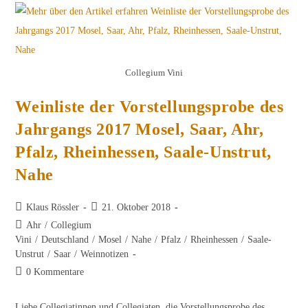
Nahe
Collegium Vini
Weinliste der Vorstellungsprobe des
Jahrgangs 2017 Mosel, Saar, Ahr,
Pfalz, Rheinhessen, Saale-Unstrut,
Nahe
Beitrags-
Beitrag
Klaus Rössler
21. Oktober 2018
Autor:
veröffentlicht:
Beitrags-
Ahr
/
Collegium
Kategorie:
Vini
/
Deutschland
/
Mosel
/
Nahe
/
Pfalz
/
Rheinhessen
/
Saale-
Unstrut
/
Saar
/
Weinnotizen
Beitrags-
0 Kommentare
Kommentare:
Liebe Collegiatinnen und Collegiaten, die Vorstellungsprobe des