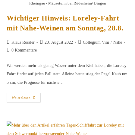
Rheingau - Mäuseturm bei Rüdesheim/ Bingen
Wichtiger Hinweis: Loreley-Fahrt
mit Nahe-Weinen am Sonntag, 28.8.
Beitrags-
Beitrag
Beitrags-
Klaus Rössler
20. August 2022
Collegium Vini
/
Nahe
Autor:
veröffentlicht:
Kategorie:
Beitrags-
0 Kommentare
Kommentare:
Wir werden mehr als genug Wasser unter dem Kiel haben, die Loreley-
Fahrt findet auf jeden Fall statt. Alleine heute stieg der Pegel Kaub um
5 cm, die Prognose für nächste…
Wichtiger
Weiterlesen
Hinweis:
Loreley-
Fahrt
Mit
Nahe-
Weinen
Am
Sonntag,