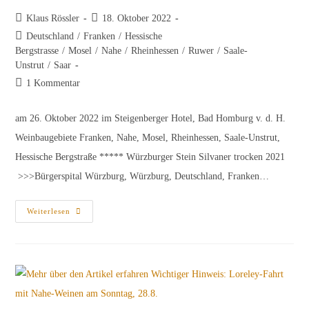
Beitrags-
Beitrag
Klaus Rössler
18. Oktober 2022
Autor:
veröffentlicht:
Beitrags-
Deutschland
/
Franken
/
Hessische
Kategorie:
Bergstrasse
/
Mosel
/
Nahe
/
Rheinhessen
/
Ruwer
/
Saale-
Unstrut
/
Saar
Beitrags-
1 Kommentar
Kommentare:
am 26. Oktober 2022 im Steigenberger Hotel, Bad Homburg v. d. H.
Weinbaugebiete Franken, Nahe, Mosel, Rheinhessen, Saale-Unstrut,
Hessische Bergstraße ***** Würzburger Stein Silvaner trocken 2021
>>>Bürgerspital Würzburg, Würzburg, Deutschland, Franken…
Erste
Weiterlesen
Vorstellungsprobe
Des
Jahrgangs
2021