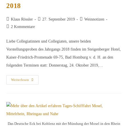
2018
Beitrags-
Beitrag
Beitrags-
Klaus Rössler
27. September 2019
Weinnotizen
Autor:
veröffentlicht:
Kategorie:
Beitrags-
2 Kommentare
Kommentare:
Liebe Collegiatinnen und Collegiaten, unsere beiden
Vorstellungsproben des Jahrgangs 2018 finden im Steigenberger Hotel,
Kaiser-Friedrich-Promenade 69-75, Bad Homburg v. d. H. an den
folgenden Terminen statt: Donnerstag, 24. Oktober 2019,…
Einladung
Weiterlesen
Zu
Den
Vorstellungsproben
Des
Jahrgangs
2018
Das Deutsche Eck bei Koblenz mit der Mündung der Mosel in den Rhein