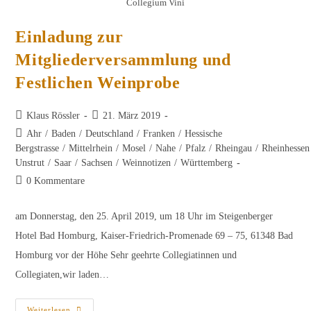
Collegium Vini
Einladung zur
Mitgliederversammlung und
Festlichen Weinprobe
Beitrags-
Beitrag
Klaus Rössler
21. März 2019
Autor:
veröffentlicht:
Beitrags-
Ahr
/
Baden
/
Deutschland
/
Franken
/
Hessische
Kategorie:
Bergstrasse
/
Mittelrhein
/
Mosel
/
Nahe
/
Pfalz
/
Rheingau
/
Rheinhessen
Unstrut
/
Saar
/
Sachsen
/
Weinnotizen
/
Württemberg
Beitrags-
0 Kommentare
Kommentare:
am Donnerstag, den 25. April 2019, um 18 Uhr im Steigenberger
Hotel Bad Homburg, Kaiser-Friedrich-Promenade 69 – 75, 61348 Bad
Homburg vor der Höhe Sehr geehrte Collegiatinnen und
Collegiaten,wir laden…
Einladung
Weiterlesen