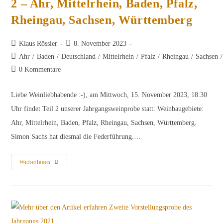
2 – Ahr, Mittelrhein, Baden, Pfalz,
Rheingau, Sachsen, Württemberg
Beitrags-
Beitrag
Klaus Rössler
8. November 2023
Autor:
veröffentlicht:
Beitrags-
Ahr
/
Baden
/
Deutschland
/
Mittelrhein
/
Pfalz
/
Rheingau
/
Sachsen
/
Kategorie:
Beitrags-
0 Kommentare
Kommentare:
Liebe Weinliebhabende :-), am Mittwoch, 15. November 2023, 18:30
Uhr findet Teil 2 unserer Jahrgangsweinprobe statt: Weinbaugebiete:
Ahr, Mittelrhein, Baden, Pfalz, Rheingau, Sachsen, Württemberg.
Simon Sachs hat diesmal die Federführung.…
Probenliste
Weiterlesen
Jahrgangsweinprobe
Teil
2
–
Ahr,
Mittelrhein,
Baden,
Pfalz,