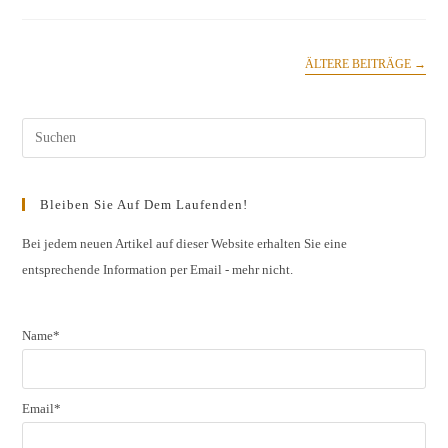
Die
Mittelhaardt
(Nordpfalz)
ÄLTERE BEITRÄGE
→
Pres
Esc
to
Bleiben Sie Auf Dem Laufenden!
clos
the
Bei jedem neuen Artikel auf dieser Website erhalten Sie eine
entsprechende Information per Email - mehr nicht.
sear
pane
Name*
Email*