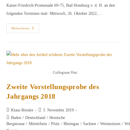
Kaiser-Friedrich-Promenade 69-75, Bad Homburg v. d. H. an den
folgenden Terminen statt: Mittwoch, 26. Oktober 2022,…
Einladung
Weiterlesen
Zu
Den
Vorstellungsproben
Des
Jahrgangs
2021
Collegium Vini
Zweite Vorstellungsprobe des
Jahrgangs 2018
Beitrags-
Beitrag
Klaus Rössler
3. November 2019
Autor:
veröffentlicht:
Beitrags-
Baden
/
Deutschland
/
Hessische
Kategorie:
Bergstrasse
/
Mittelrhein
/
Pfalz
/
Rheingau
/
Sachsen
/
Weinnotizen
/
Wü