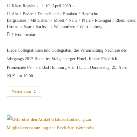
Beitrags-
Beitrag
Klaus Rössler
10. April 2019
Autor:
veröffentlicht:
Beitrags-
Ahr
/
Baden
/
Deutschland
/
Franken
/
Hessische
Kategorie:
Bergstrasse
/
Mittelrhein
/
Mosel
/
Nahe
/
Pfalz
/
Rheingau
/
Rheinhessen
Unstrut
/
Saar
/
Sachsen
/
Weinnotizen
/
Württemberg
Beitrags-
1 Kommentar
Kommentare:
Liebe Collegiatinnen und Collegiaten, die Veranstaltung Nachlese des
Jahrgangs 2015 findet im Steigenberger Hotel, Kaiser-Friedrich-
Promenade 69 - 75, Bad Homburg v. d. H., am Donnerstag, 25. April
2019 um 19:00…
Nachlese
Weiterlesen
Des
Jahrgangs
2015