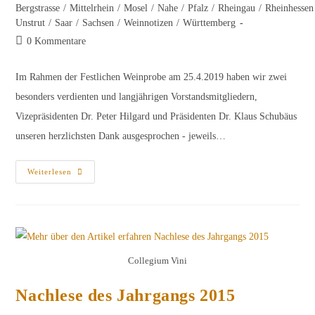
Kategorie:
Bergstrasse
/
Mittelrhein
/
Mosel
/
Nahe
/
Pfalz
/
Rheingau
/
Rheinhessen
Unstrut
/
Saar
/
Sachsen
/
Weinnotizen
/
Württemberg
Beitrags-
0 Kommentare
Kommentare:
Im Rahmen der Festlichen Weinprobe am 25.4.2019 haben wir zwei
besonders verdienten und langjährigen Vorstandsmitgliedern,
Vizepräsidenten Dr. Peter Hilgard und Präsidenten Dr. Klaus Schubäus
unseren herzlichsten Dank ausgesprochen - jeweils…
Das
Weiterlesen
Collegium
Vini
Sagt
Danke
Collegium Vini
Nachlese des Jahrgangs 2015