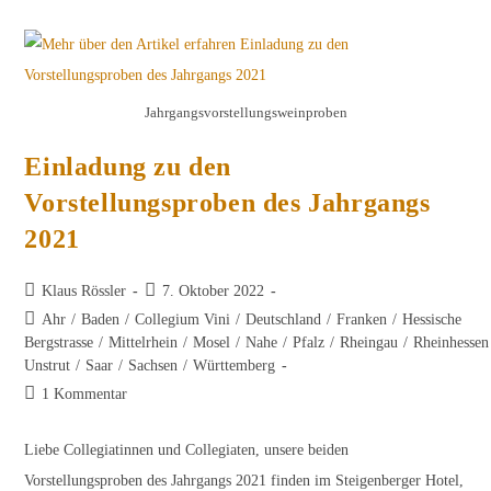
2021
Jahrgangsvorstellungsweinproben
Einladung zu den
Vorstellungsproben des Jahrgangs
2021
Beitrags-
Beitrag
Klaus Rössler
7. Oktober 2022
Autor:
veröffentlicht:
Beitrags-
Ahr
/
Baden
/
Collegium Vini
/
Deutschland
/
Franken
/
Hessische
Kategorie:
Bergstrasse
/
Mittelrhein
/
Mosel
/
Nahe
/
Pfalz
/
Rheingau
/
Rheinhessen
Unstrut
/
Saar
/
Sachsen
/
Württemberg
Beitrags-
1 Kommentar
Kommentare:
Liebe Collegiatinnen und Collegiaten, unsere beiden
Vorstellungsproben des Jahrgangs 2021 finden im Steigenberger Hotel,