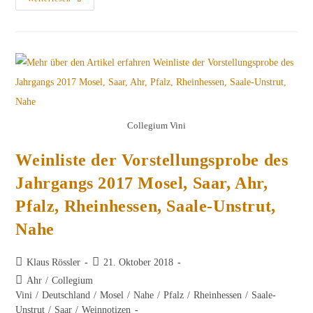
Zur
Mitgliederversammlung
Und
Festlichen
Weinprobe
Collegium Vini
Weinliste der Vorstellungsprobe des
Jahrgangs 2017 Mosel, Saar, Ahr,
Pfalz, Rheinhessen, Saale-Unstrut,
Nahe
Beitrags-
Beitrag
Klaus Rössler
21. Oktober 2018
Autor:
veröffentlicht:
Beitrags-
Ahr
/
Collegium
Kategorie:
Vini
/
Deutschland
/
Mosel
/
Nahe
/
Pfalz
/
Rheinhessen
/
Saale-
Unstrut
/
Saar
/
Weinnotizen