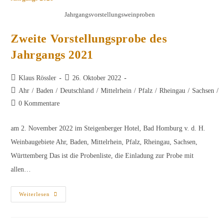
Rheingau,
Sachsen,
Jahrgangsvorstellungsweinproben
Württemberg
Zweite Vorstellungsprobe des
Jahrgangs 2021
Beitrags-
Beitrag
Klaus Rössler
26. Oktober 2022
Autor:
veröffentlicht:
Beitrags-
Ahr
/
Baden
/
Deutschland
/
Mittelrhein
/
Pfalz
/
Rheingau
/
Sachsen
/
Kategorie:
Beitrags-
0 Kommentare
Kommentare:
am 2. November 2022 im Steigenberger Hotel, Bad Homburg v. d. H.
Weinbaugebiete Ahr, Baden, Mittelrhein, Pfalz, Rheingau, Sachsen,
Württemberg Das ist die Probenliste, die Einladung zur Probe mit
allen…
Zweite
Weiterlesen
Vorstellungsprobe
Des
Jahrgangs