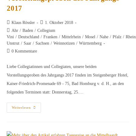
2017
Beitrags-
Beitrag
Klaus Rössler
1. Oktober 2018
Autor:
veröffentlicht:
Beitrags-
Ahr
/
Baden
/
Collegium
Kategorie:
Vini
/
Deutschland
/
Franken
/
Mittelrhein
/
Mosel
/
Nahe
/
Pfalz
/
Rhein
Unstrut
/
Saar
/
Sachsen
/
Weinnotizen
/
Württemberg
Beitrags-
0 Kommentare
Kommentare:
Liebe Collegiatinnen und Collegiaten, unsere beiden
Vorstellungsproben des Jahrgangs 2017 finden im Steigenberger Hotel,
Kaiser-Friedrich-Promenade 69 - 75, Bad Homburg v. d. H., an den
folgenden Terminen statt: Donnerstag, 25.…
Einladung
Weiterlesen
Zu
Den
Vorstellungsproben
Des
Jahrgangs
2017