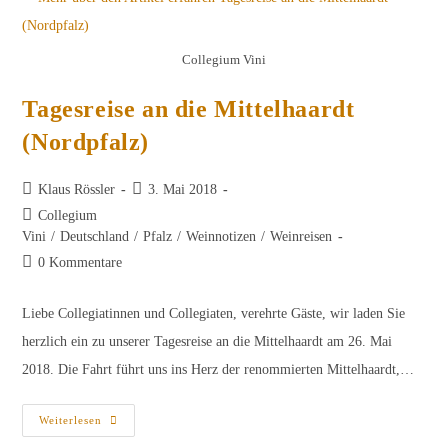
Collegium Vini
Tagesreise an die Mittelhaardt
(Nordpfalz)
Beitrags-
Beitrag
Klaus Rössler
3. Mai 2018
Autor:
veröffentlicht:
Beitrags-
Collegium
Kategorie:
Vini
/
Deutschland
/
Pfalz
/
Weinnotizen
/
Weinreisen
Beitrags-
0 Kommentare
Kommentare:
Liebe Collegiatinnen und Collegiaten, verehrte Gäste, wir laden Sie
herzlich ein zu unserer Tagesreise an die Mittelhaardt am 26. Mai
2018. Die Fahrt führt uns ins Herz der renommierten Mittelhaardt,…
Tagesreise
Weiterlesen
An