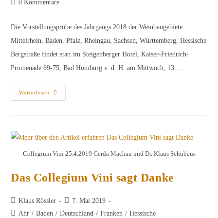
Beitrags-
0 Kommentare
Kommentare:
Die Vorstellungsprobe des Jahrgangs 2018 der Weinbaugebiete
Mittelrhein, Baden, Pfalz, Rheingau, Sachsen, Württemberg, Hessische
Bergstraße findet statt im Steigenberger Hotel, Kaiser-Friedrich-
Promenade 69-75, Bad Homburg v. d. H. am Mittwoch, 13.…
Zweite
Weiterlesen
Vorstellungsprobe
Des
Jahrgangs
2018
Collegium Vini 25.4.2019 Gerda Machau und Dr. Klaus Schubäus
Das Collegium Vini sagt Danke
Beitrags-
Beitrag
Klaus Rössler
7. Mai 2019
Autor:
veröffentlicht:
Beitrags-
Ahr
/
Baden
/
Deutschland
/
Franken
/
Hessische