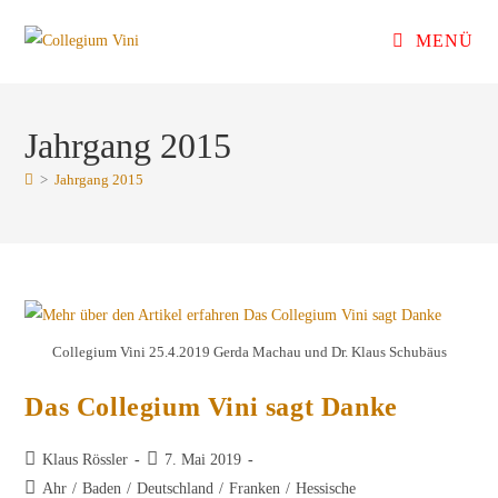
Zum
MENÜ
Inhalt
springen
Jahrgang 2015
>
Jahrgang 2015
Collegium Vini 25.4.2019 Gerda Machau und Dr. Klaus Schubäus
Das Collegium Vini sagt Danke
Beitrags-
Beitrag
Klaus Rössler
7. Mai 2019
Autor:
veröffentlicht:
Beitrags-
Ahr
/
Baden
/
Deutschland
/
Franken
/
Hessische