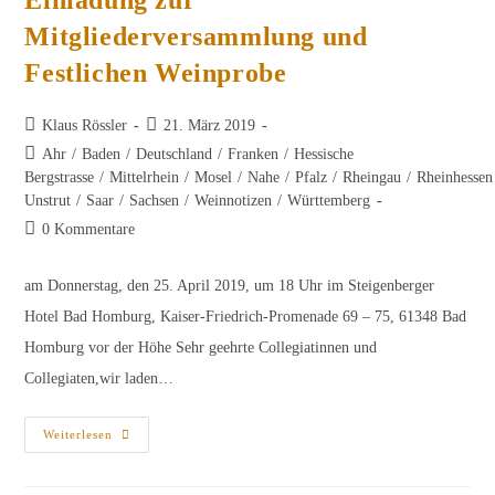
Mitgliederversammlung und
Festlichen Weinprobe
Beitrags-
Beitrag
Klaus Rössler
21. März 2019
Autor:
veröffentlicht:
Beitrags-
Ahr
/
Baden
/
Deutschland
/
Franken
/
Hessische
Kategorie:
Bergstrasse
/
Mittelrhein
/
Mosel
/
Nahe
/
Pfalz
/
Rheingau
/
Rheinhessen
Unstrut
/
Saar
/
Sachsen
/
Weinnotizen
/
Württemberg
Beitrags-
0 Kommentare
Kommentare:
am Donnerstag, den 25. April 2019, um 18 Uhr im Steigenberger
Hotel Bad Homburg, Kaiser-Friedrich-Promenade 69 – 75, 61348 Bad
Homburg vor der Höhe Sehr geehrte Collegiatinnen und
Collegiaten,wir laden…
Einladung
Weiterlesen
Zur
Mitgliederversammlung
Und