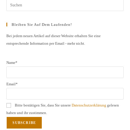
Oktober
Pres
2016
Esc
to
Bleiben Sie Auf Dem Laufenden!
clos
the
Bei jedem neuen Artikel auf dieser Website erhalten Sie eine
entsprechende Information per Email - mehr nicht.
sear
pane
Name*
Email*
Bitte bestätigen Sie, dass Sie unsere
Datenschutzerklärung
gelesen
haben und ihr zustimmen.