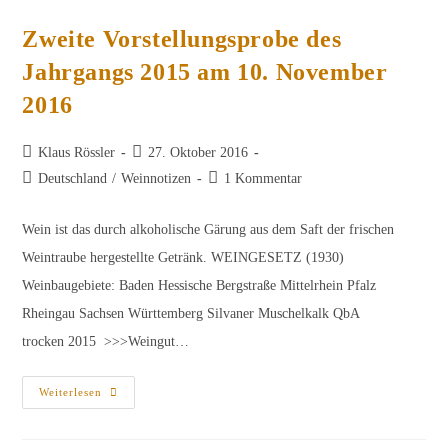
Festlichen
Weinprobe
Zweite Vorstellungsprobe des
Jahrgangs 2015 am 10. November
2016
Beitrags-
Beitrag
Klaus Rössler
27. Oktober 2016
Autor:
veröffentlicht:
Beitrags-
Beitrags-
Deutschland
/
Weinnotizen
1 Kommentar
Kategorie:
Kommentare:
Wein ist das durch alkoholische Gärung aus dem Saft der frischen
Weintraube hergestellte Getränk. WEINGESETZ (1930)
Weinbaugebiete: Baden Hessische Bergstraße Mittelrhein Pfalz
Rheingau Sachsen Württemberg Silvaner Muschelkalk QbA
trocken 2015 >>>Weingut…
Zweite
Weiterlesen
Vorstellungsprobe
Des
Jahrgangs