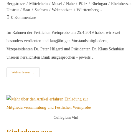
Kategorie:
Bergstrasse
/
Mittelrhein
/
Mosel
/
Nahe
/
Pfalz
/
Rheingau
/
Rheinhessen
Unstrut
/
Saar
/
Sachsen
/
Weinnotizen
/
Württemberg
Beitrags-
0 Kommentare
Kommentare:
Im Rahmen der Festlichen Weinprobe am 25.4.2019 haben wir zwei
besonders verdienten und langjährigen Vorstandsmitgliedern,
Vizepräsidenten Dr. Peter Hilgard und Präsidenten Dr. Klaus Schubäus
unseren herzlichsten Dank ausgesprochen - jeweils…
Das
Weiterlesen
Collegium
Vini
Sagt
Danke
Collegium Vini
Einladung zur