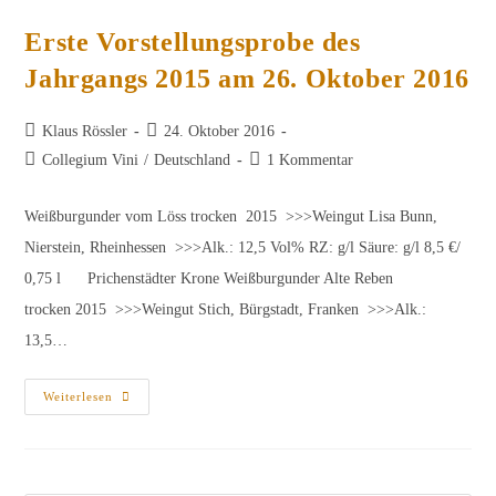
2015
Am
10.
Erste Vorstellungsprobe des
November
2016
Jahrgangs 2015 am 26. Oktober 2016
Beitrags-
Beitrag
Klaus Rössler
24. Oktober 2016
Autor:
veröffentlicht:
Beitrags-
Beitrags-
Collegium Vini
/
Deutschland
1 Kommentar
Kategorie:
Kommentare:
Weißburgunder vom Löss trocken 2015 >>>Weingut Lisa Bunn,
Nierstein, Rheinhessen >>>Alk.: 12,5 Vol% RZ: g/l Säure: g/l 8,5 €/
0,75 l Prichenstädter Krone Weißburgunder Alte Reben
trocken 2015 >>>Weingut Stich, Bürgstadt, Franken >>>Alk.:
13,5…
Erste
Weiterlesen
Vorstellungsprobe
Des
Jahrgangs
2015
Am
26.