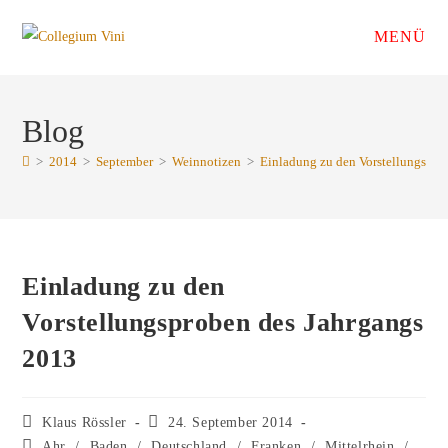
Zum
MENÜ
Inhalt
springen
Blog
>
2014
>
September
>
Weinnotizen
>
Einladung zu den Vorstellungspro
Einladung zu den
Vorstellungsproben des Jahrgangs
2013
Beitrags-
Beitrag
Klaus Rössler
24. September 2014
Autor:
veröffentlicht:
Beitrags-
Ahr
/
Baden
/
Deutschland
/
Franken
/
Mittelrhein
/