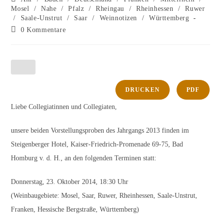
Kategorie:
Mosel
/
Nahe
/
Pfalz
/
Rheingau
/
Rheinhessen
/
Ruwer
/
Saale-Unstrut
/
Saar
/
Weinnotizen
/
Württemberg
Beitrags-
0 Kommentare
Kommentare:
DRUCKEN
PDF
Liebe Collegiatinnen und Collegiaten,
unsere beiden Vorstellungsproben des Jahrgangs 2013 finden im
Steigenberger Hotel, Kaiser-Friedrich-Promenade 69-75, Bad
Homburg v. d. H., an den folgenden Terminen statt:
Donnerstag, 23. Oktober 2014, 18:30 Uhr
(Weinbaugebiete: Mosel, Saar, Ruwer, Rheinhessen, Saale-Unstrut,
Franken, Hessische Bergstraße, Württemberg)