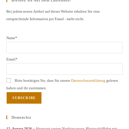
Bleiben Sie Auf Dem Laufenden!
clos
the
Bei jedem neuen Artikel auf dieser Website erhalten Sie eine
entsprechende Information per Email - mehr nicht.
sear
pane
Name*
Email*
Bitte bestätigen Sie, dass Sie unsere
Datenschutzerklärung
gelesen
haben und ihr zustimmen.
Demnächst
15. August 2026
– Abgesagt wegen Niedrigwasser: Rheinschifffahrt mit