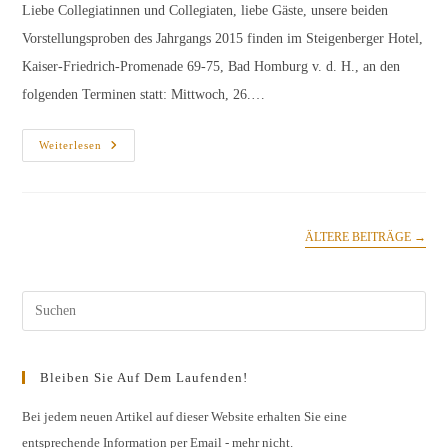
Liebe Collegiatinnen und Collegiaten, liebe Gäste, unsere beiden
Vorstellungsproben des Jahrgangs 2015 finden im Steigenberger Hotel,
Kaiser-Friedrich-Promenade 69-75, Bad Homburg v. d. H., an den
folgenden Terminen statt: Mittwoch, 26.…
Einladung
Weiterlesen
Zu
Den
Vorstellungsproben
Des
Jahrgangs
2015
ÄLTERE BEITRÄGE
→
Pres
Esc
to
Bleiben Sie Auf Dem Laufenden!
clos
the
Bei jedem neuen Artikel auf dieser Website erhalten Sie eine
entsprechende Information per Email - mehr nicht.
sear