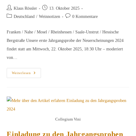
Beitrags-
Beitrag
Klaus Rössler
13. Oktober 2025
Autor:
veröffentlicht:
Beitrags-
Beitrags-
Deutschland
/
Weinnotizen
0 Kommentare
Kategorie:
Kommentare:
Franken / Nahe / Mosel / Rheinhessen / Saale-Unstrut / Hessische
Bergstraße Unsere erste Jahrgangsprobe der Neuerscheinungen 2024
findet statt am Mittwoch, 22. Oktober 2025, 18:30 Uhr – moderiert
von…
Probenliste
Weiterlesen
Jahrgangsprobe
1
Am
22.10.2025
Collegium Vini
Einladung zu den Jahrgangsproben