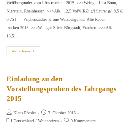
Weißburgunder vom Löss trocken 2015 >>>Weingut Lisa Bunn,
Nierstein, Rheinhessen >>>Alk.: 12,5 Vol% RZ: g/l Säure: g/l 8,5 €/
0,75 l Prichenstädter Krone Weißburgunder Alte Reben
trocken 2015 >>>Weingut Stich, Bürgstadt, Franken >>>Alk.:
13,5…
Erste
Weiterlesen
Vorstellungsprobe
Des
Jahrgangs
2015
Am
26.
Einladung zu den
Oktober
2016
Vorstellungsproben des Jahrgangs
2015
Beitrags-
Beitrag
Klaus Rössler
3. Oktober 2016
Autor:
veröffentlicht:
Beitrags-
Beitrags-
Deutschland
/
Weinnotizen
0 Kommentare
Kategorie:
Kommentare: