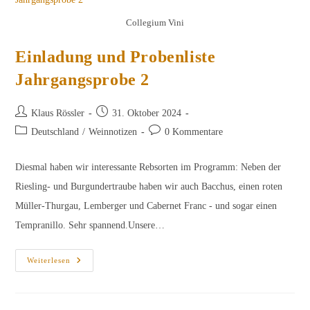
Collegium Vini
Einladung und Probenliste
Jahrgangsprobe 2
Beitrags-
Beitrag
Klaus Rössler
31. Oktober 2024
Autor:
veröffentlicht:
Beitrags-
Beitrags-
Deutschland
/
Weinnotizen
0 Kommentare
Kategorie:
Kommentare:
Diesmal haben wir interessante Rebsorten im Programm: Neben der
Riesling- und Burgundertraube haben wir auch Bacchus, einen roten
Müller-Thurgau, Lemberger und Cabernet Franc - und sogar einen
Tempranillo. Sehr spannend.Unsere…
Einladung
Weiterlesen
Und
Probenliste
Jahrgangsprobe
2