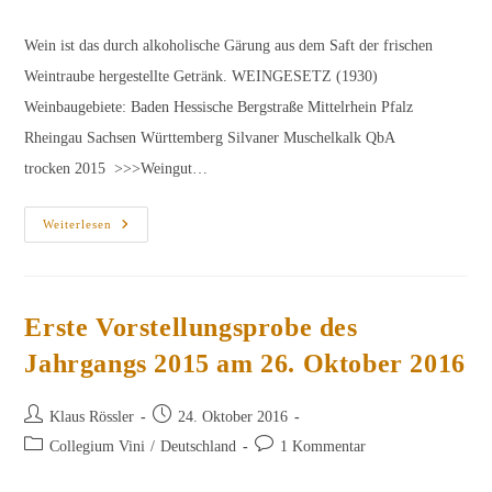
Kategorie:
Kommentare:
Wein ist das durch alkoholische Gärung aus dem Saft der frischen
Weintraube hergestellte Getränk. WEINGESETZ (1930)
Weinbaugebiete: Baden Hessische Bergstraße Mittelrhein Pfalz
Rheingau Sachsen Württemberg Silvaner Muschelkalk QbA
trocken 2015 >>>Weingut…
Zweite
Weiterlesen
Vorstellungsprobe
Des
Jahrgangs
2015
Am
10.
Erste Vorstellungsprobe des
November
2016
Jahrgangs 2015 am 26. Oktober 2016
Beitrags-
Beitrag
Klaus Rössler
24. Oktober 2016
Autor:
veröffentlicht:
Beitrags-
Beitrags-
Collegium Vini
/
Deutschland
1 Kommentar
Kategorie:
Kommentare: