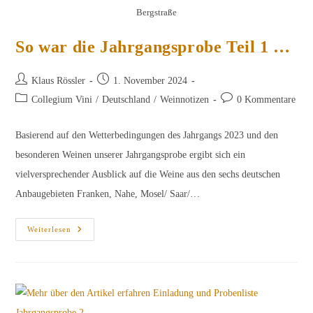
Bergstraße
So war die Jahrgangsprobe Teil 1 …
Beitrags-
Beitrag
Klaus Rössler
1. November 2024
Autor:
veröffentlicht:
Beitrags-
Beitrags-
Collegium Vini
/
Deutschland
/
Weinnotizen
0 Kommentare
Kategorie:
Kommentare:
Basierend auf den Wetterbedingungen des Jahrgangs 2023 und den
besonderen Weinen unserer Jahrgangsprobe ergibt sich ein
vielversprechender Ausblick auf die Weine aus den sechs deutschen
Anbaugebieten Franken, Nahe, Mosel/ Saar/…
So
Weiterlesen
War
Die
Jahrgangsprobe
Teil
1
…