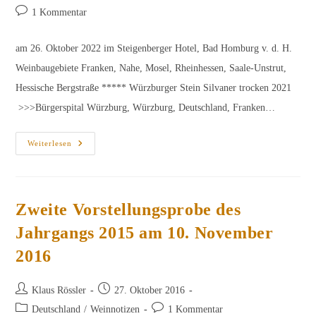
Beitrags-
1 Kommentar
Kommentare:
am 26. Oktober 2022 im Steigenberger Hotel, Bad Homburg v. d. H.
Weinbaugebiete Franken, Nahe, Mosel, Rheinhessen, Saale-Unstrut,
Hessische Bergstraße ***** Würzburger Stein Silvaner trocken 2021
>>>Bürgerspital Würzburg, Würzburg, Deutschland, Franken…
Erste
Weiterlesen
Vorstellungsprobe
Des
Jahrgangs
2021
Zweite Vorstellungsprobe des
Jahrgangs 2015 am 10. November
2016
Beitrags-
Beitrag
Klaus Rössler
27. Oktober 2016
Autor:
veröffentlicht:
Beitrags-
Beitrags-
Deutschland
/
Weinnotizen
1 Kommentar