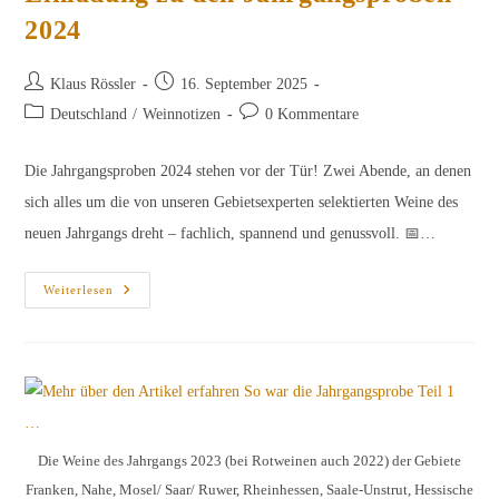
2024
Beitrags-
Beitrag
Klaus Rössler
16. September 2025
Autor:
veröffentlicht:
Beitrags-
Beitrags-
Deutschland
/
Weinnotizen
0 Kommentare
Kategorie:
Kommentare:
Die Jahrgangsproben 2024 stehen vor der Tür! Zwei Abende, an denen
sich alles um die von unseren Gebietsexperten selektierten Weine des
neuen Jahrgangs dreht – fachlich, spannend und genussvoll. 📅…
Einladung
Weiterlesen
Zu
Den
Jahrgangsproben
2024
Die Weine des Jahrgangs 2023 (bei Rotweinen auch 2022) der Gebiete
Franken, Nahe, Mosel/ Saar/ Ruwer, Rheinhessen, Saale-Unstrut, Hessische