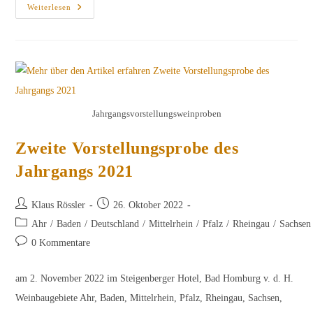
Einladung
Weiterlesen
Zu
Den
Vorstellungsproben
Des
Jahrgangs
2023
Jahrgangsvorstellungsweinproben
Zweite Vorstellungsprobe des
Jahrgangs 2021
Beitrags-
Beitrag
Klaus Rössler
26. Oktober 2022
Autor:
veröffentlicht:
Beitrags-
Ahr
/
Baden
/
Deutschland
/
Mittelrhein
/
Pfalz
/
Rheingau
/
Sachsen
Kategorie:
Beitrags-
0 Kommentare
Kommentare:
am 2. November 2022 im Steigenberger Hotel, Bad Homburg v. d. H.
Weinbaugebiete Ahr, Baden, Mittelrhein, Pfalz, Rheingau, Sachsen,