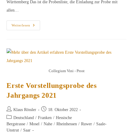
Württemberg Das ist die Probenliste, die Einladung zur Probe mit
allen…
Zweite
Weiterlesen
Vorstellungsprobe
Des
Jahrgangs
2021
Collegium Vini - Prost
Erste Vorstellungsprobe des
Jahrgangs 2021
Beitrags-
Beitrag
Klaus Rössler
18. Oktober 2022
Autor:
veröffentlicht:
Beitrags-
Deutschland
/
Franken
/
Hessische
Kategorie:
Bergstrasse
/
Mosel
/
Nahe
/
Rheinhessen
/
Ruwer
/
Saale-
Unstrut
/
Saar