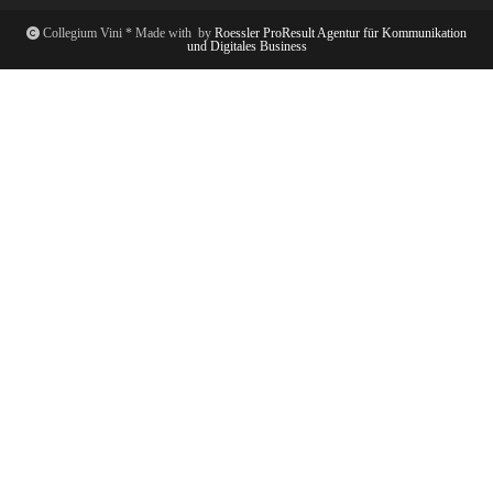
Collegium Vini * Made with
by
Roessler ProResult Agentur für Kommunikation
und Digitales Business