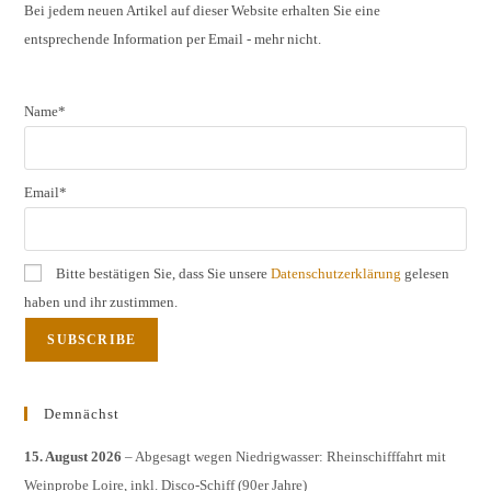
the
Bei jedem neuen Artikel auf dieser Website erhalten Sie eine
entsprechende Information per Email - mehr nicht.
sear
pane
Name*
Email*
Bitte bestätigen Sie, dass Sie unsere
Datenschutzerklärung
gelesen
haben und ihr zustimmen.
Demnächst
15. August 2026
– Abgesagt wegen Niedrigwasser: Rheinschifffahrt mit
Weinprobe Loire, inkl. Disco-Schiff (90er Jahre)