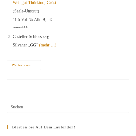
Weingut Thürkind, Gröst
(Saale-Unstrut)
11,5 Vol. % Alk. 9,– €
*******
Casteller Schlossberg
Silvaner „GG“
(mehr …)
Festliche
Weiterlesen
Weinprobe
„2009“
In
Deutschland
–
Nachlese
Und
Zwischenbilanz
Pres
Esc
to
Bleiben Sie Auf Dem Laufenden!
clos