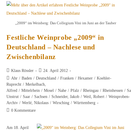
August
2018
„2009“ im Weinberg: Das Collegium Vini im Juni an der Tauber
Festliche Weinprobe „2009“ in
Deutschland – Nachlese und
Zwischenbilanz
Beitrags-
Beitrag
Klaus Rössler
24. April 2012
Autor:
veröffentlicht:
Beitrags-
Ahr
/
Baden
/
Deutschland
/
Franken
/
Hexamer
/
Koehler-
Kategorie:
Ruprecht
/
Merkelbach,
Alfred
/
Mittelrhein
/
Mosel
/
Nahe
/
Pfalz
/
Rheingau
/
Rheinhessen
/
Sa
Unstrut
/
Saar
/
Sachsen
/
Schneider, Jakob
/
Weil, Robert
/
Weinproben-
Archiv
/
Werlé, Nikolaus
/
Wirsching
/
Württemberg
Beitrags-
0 Kommentare
Kommentare:
Am 18. April