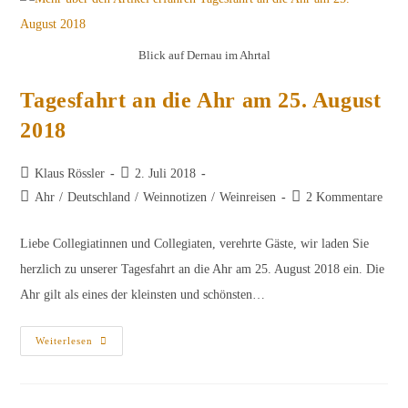
Blick auf Dernau im Ahrtal
Tagesfahrt an die Ahr am 25. August
2018
Beitrags-
Beitrag
Klaus Rössler
2. Juli 2018
Autor:
veröffentlicht:
Beitrags-
Beitrags-
Ahr
/
Deutschland
/
Weinnotizen
/
Weinreisen
2 Kommentare
Kategorie:
Kommentare:
Liebe Collegiatinnen und Collegiaten, verehrte Gäste, wir laden Sie
herzlich zu unserer Tagesfahrt an die Ahr am 25. August 2018 ein. Die
Ahr gilt als eines der kleinsten und schönsten…
Tagesfahrt
Weiterlesen
An
Die
Ahr
Am
25.