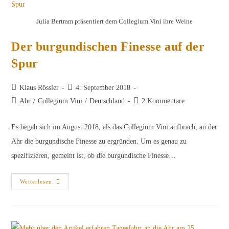
Sogar
Mitgliedern
In
Julia Bertram präsentiert dem Collegium Vini ihre Weine
Unserem
Kollegium
Von
Dem
Der burgundischen Finesse auf der
Hochwasser
Besonders
Spur
Geschädigt
Wurde?
Beitrags-
Beitrag
Klaus Rössler
4. September 2018
Autor:
veröffentlicht:
Beitrags-
Beitrags-
Ahr
/
Collegium Vini
/
Deutschland
2 Kommentare
Kategorie:
Kommentare:
Es begab sich im August 2018, als das Collegium Vini aufbrach, an der
Ahr die burgundische Finesse zu ergründen. Um es genau zu
spezifizieren, gemeint ist, ob die burgundische Finesse…
Der
Weiterlesen
Burgundischen
Finesse
Auf
Der
Spur