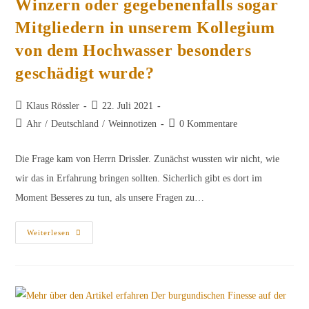
Winzern oder gegebenenfalls sogar
Mitgliedern in unserem Kollegium
von dem Hochwasser besonders
geschädigt wurde?
Beitrags-
Beitrag
Klaus Rössler
22. Juli 2021
Autor:
veröffentlicht:
Beitrags-
Beitrags-
Ahr
/
Deutschland
/
Weinnotizen
0 Kommentare
Kategorie:
Kommentare:
Die Frage kam von Herrn Drissler. Zunächst wussten wir nicht, wie
wir das in Erfahrung bringen sollten. Sicherlich gibt es dort im
Moment Besseres zu tun, als unsere Fragen zu…
Wissen
Weiterlesen
Wir,
Wer
Von
Unseren
Winzern
Oder
Gegebenenfalls