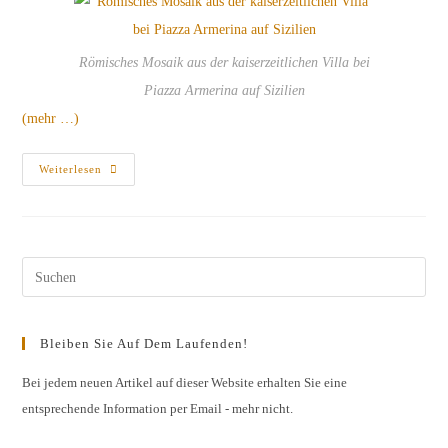
Römisches Mosaik aus der kaiserzeitlichen Villa bei
Piazza Armerina auf Sizilien
(mehr …)
Mediterrane
Weiterlesen
Inselweine
Am
20.
Februar
2013
Im
Steigenberger
Pres
Hotel
Bad
Esc
Homburg
to
Bleiben Sie Auf Dem Laufenden!
clos
the
Bei jedem neuen Artikel auf dieser Website erhalten Sie eine
entsprechende Information per Email - mehr nicht.
sear
pane