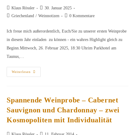
Beitrags-
Beitrag
Klaus Rössler
30. Januar 2025
Autor:
veröffentlicht:
Beitrags-
Beitrags-
Griechenland
/
Weinnotizen
0 Kommentare
Kategorie:
Kommentare:
Ich freue mich außerordentlich, Euch/Sie zu unserer ersten Weinprobe
in diesem Jahr einladen zu können - ein wahres Highlight gleich zu
Beginn.Mittwoch, 26. Februar 2025, 18:30 Uhrim Parkhotel am
Taunus,…
Einladung
Weiterlesen
„Griechischer
Wein“
26.2.2025
Spannende Weinprobe – Cabernet
Sauvignon und Chardonnay – zwei
Kosmopoliten mit Individualität
Beitrags-
Beitrag
Klaus Rössler
11. Februar 2014