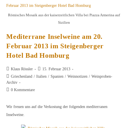
Zwei
Kosmopoliten
Mit
Römisches Mosaik aus der kaiserzeitlichen Villa bei Piazza Armerina auf
Individualität
Sizilien
Mediterrane Inselweine am 20.
Februar 2013 im Steigenberger
Hotel Bad Homburg
Beitrags-
Beitrag
Klaus Rössler
15. Februar 2013
Autor:
veröffentlicht:
Beitrags-
Griechenland
/
Italien
/
Spanien
/
Weinnotizen
/
Weinproben-
Kategorie:
Archiv
Beitrags-
0 Kommentare
Kommentare:
Wir freuen uns auf die Verkostung der folgenden mediterranen
Inselweine.