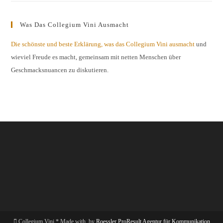
Was Das Collegium Vini Ausmacht
Die schönste und beste Erklärung, was das Collegium Vini ausmacht
und
wieviel Freude es macht, gemeinsam mit netten Menschen über
Geschmacksnuancen zu diskutieren.
Collegium Vini * Made with
by
Roessler ProResult Agentur für Kommunikation