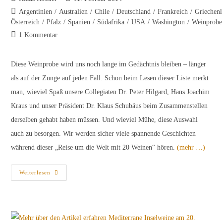
Autor:
veröffentlicht:
Beitrags-
Argentinien
/
Australien
/
Chile
/
Deutschland
/
Frankreich
/
Griechen
Kategorie:
Österreich
/
Pfalz
/
Spanien
/
Südafrika
/
USA
/
Washington
/
Weinprobe
Beitrags-
1 Kommentar
Kommentare:
Diese Weinprobe wird uns noch lange im Gedächtnis bleiben – länger
als auf der Zunge auf jeden Fall. Schon beim Lesen dieser Liste merkt
man, wieviel Spaß unsere Collegiaten Dr. Peter Hilgard, Hans Joachim
Kraus und unser Präsident Dr. Klaus Schubäus beim Zusammenstellen
derselben gehabt haben müssen. Und wieviel Mühe, diese Auswahl
auch zu besorgen. Wir werden sicher viele spannende Geschichten
während dieser „Reise um die Welt mit 20 Weinen“ hören.
(mehr …)
Spannende
Weiterlesen
Weinprobe
–
Cabernet
Sauvignon
Und
Chardonnay
–