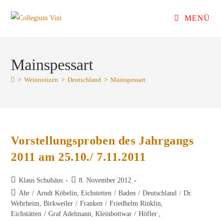
Zum
MENÜ
Inhalt
springen
Mainspessart
>
Weinnotizen
>
Deutschland
>
Mainspessart
Vorstellungsproben des Jahrgangs
2011 am 25.10./ 7.11.2011
Beitrags-
Beitrag
Klaus Schubäus
8. November 2012
Autor:
veröffentlicht:
Beitrags-
Ahr
/
Arndt Köbelin, Eichstetten
/
Baden
/
Deutschland
/
Dr.
Kategorie:
Wehrheim, Birkweiler
/
Franken
/
Friedhelm Rinklin,
Eichstätten
/
Graf Adelmann, Kleinbottwar
/
Höfler ,