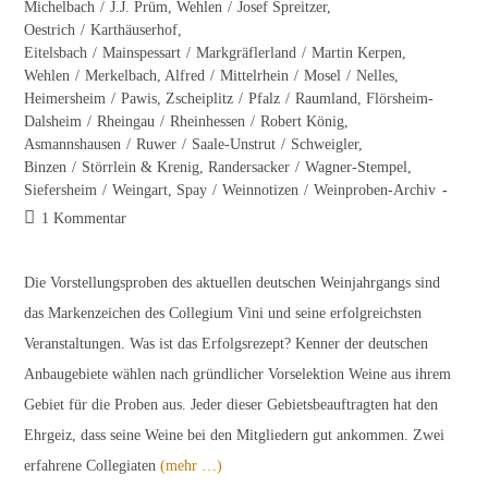
Michelbach
/
J.J. Prüm, Wehlen
/
Josef Spreitzer,
Oestrich
/
Karthäuserhof,
Eitelsbach
/
Mainspessart
/
Markgräflerland
/
Martin Kerpen,
Wehlen
/
Merkelbach, Alfred
/
Mittelrhein
/
Mosel
/
Nelles,
Heimersheim
/
Pawis, Zscheiplitz
/
Pfalz
/
Raumland, Flörsheim-
Dalsheim
/
Rheingau
/
Rheinhessen
/
Robert König,
Asmannshausen
/
Ruwer
/
Saale-Unstrut
/
Schweigler,
Binzen
/
Störrlein & Krenig, Randersacker
/
Wagner-Stempel,
Siefersheim
/
Weingart, Spay
/
Weinnotizen
/
Weinproben-Archiv
Beitrags-
1 Kommentar
Kommentare:
Die Vorstellungsproben des aktuellen deutschen Weinjahrgangs sind
das Markenzeichen des Collegium Vini und seine erfolgreichsten
Veranstaltungen. Was ist das Erfolgsrezept? Kenner der deutschen
Anbaugebiete wählen nach gründlicher Vorselektion Weine aus ihrem
Gebiet für die Proben aus. Jeder dieser Gebietsbeauftragten hat den
Ehrgeiz, dass seine Weine bei den Mitgliedern gut ankommen. Zwei
erfahrene Collegiaten
(mehr …)