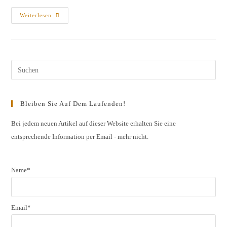
Vorstellungsproben
Weiterlesen
Des
Jahrgangs
2011
Am
25.10./
7.11.2011
Pres
Esc
to
Bleiben Sie Auf Dem Laufenden!
clos
the
Bei jedem neuen Artikel auf dieser Website erhalten Sie eine
entsprechende Information per Email - mehr nicht.
sear
pane
Name*
Email*