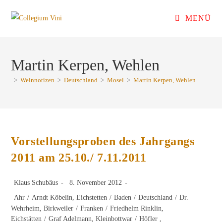
Zum
MENÜ
Inhalt
springen
Martin Kerpen, Wehlen
>
Weinnotizen
>
Deutschland
>
Mosel
>
Martin Kerpen, Wehlen
Vorstellungsproben des Jahrgangs
2011 am 25.10./ 7.11.2011
Beitrags-
Beitrag
Klaus Schubäus
8. November 2012
Autor:
veröffentlicht:
Beitrags-
Ahr
/
Arndt Köbelin, Eichstetten
/
Baden
/
Deutschland
/
Dr.
Kategorie:
Wehrheim, Birkweiler
/
Franken
/
Friedhelm Rinklin,
Eichstätten
/
Graf Adelmann, Kleinbottwar
/
Höfler ,