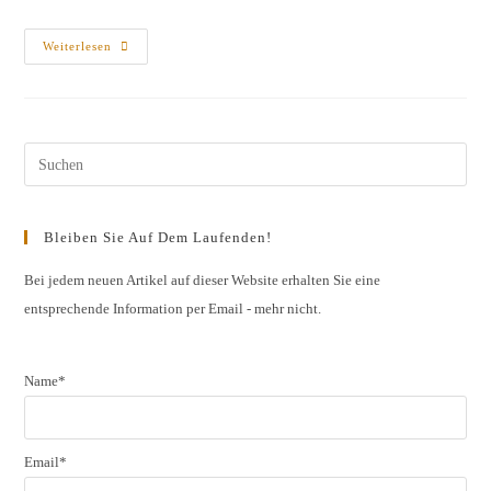
Vorstellungsproben
Weiterlesen
Des
Jahrgangs
2011
Am
25.10./
7.11.2011
Pres
Esc
to
Bleiben Sie Auf Dem Laufenden!
clos
the
Bei jedem neuen Artikel auf dieser Website erhalten Sie eine
entsprechende Information per Email - mehr nicht.
sear
pane
Name*
Email*