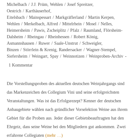
Michelbach
/
J.J. Prüm, Wehlen
/
Josef Spreitzer,
Oestrich
/
Karthäuserhof,
Eitelsbach
/
Mainspessart
/
Markgräflerland
/
Martin Kerpen,
Wehlen
/
Merkelbach, Alfred
/
Mittelrhein
/
Mosel
/
Nelles,
Heimersheim
/
Pawis, Zscheiplitz
/
Pfalz
/
Raumland, Flörsheim-
Dalsheim
/
Rheingau
/
Rheinhessen
/
Robert König,
Asmannshausen
/
Ruwer
/
Saale-Unstrut
/
Schweigler,
Binzen
/
Störrlein & Krenig, Randersacker
/
Wagner-Stempel,
Siefersheim
/
Weingart, Spay
/
Weinnotizen
/
Weinproben-Archiv
Beitrags-
1 Kommentar
Kommentare:
Die Vorstellungsproben des aktuellen deutschen Weinjahrgangs sind
das Markenzeichen des Collegium Vini und seine erfolgreichsten
Veranstaltungen. Was ist das Erfolgsrezept? Kenner der deutschen
Anbaugebiete wählen nach gründlicher Vorselektion Weine aus ihrem
Gebiet für die Proben aus. Jeder dieser Gebietsbeauftragten hat den
Ehrgeiz, dass seine Weine bei den Mitgliedern gut ankommen. Zwei
erfahrene Collegiaten
(mehr …)