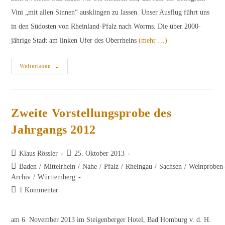
Vini „mit allen Sinnen“ ausklingen zu lassen. Unser Ausflug führt uns
in den Südosten von Rheinland-Pfalz nach Worms. Die über 2000-
jährige Stadt am linken Ufer des Oberrheins
(mehr …)
Einladung
Weiterlesen
„Mit
Allen
Sinnen“
–
Gastrosophischer
Ausklang
Zweite Vorstellungsprobe des
Des
Jahres
Jahrgangs 2012
Am
7.
Dezember
2013
Beitrags-
Beitrag
Klaus Rössler
25. Oktober 2013
Autor:
veröffentlicht:
Beitrags-
Baden
/
Mittelrhein
/
Nahe
/
Pfalz
/
Rheingau
/
Sachsen
/
Weinproben
Kategorie:
Archiv
/
Württemberg
Beitrags-
1 Kommentar
Kommentare:
am 6. November 2013 im Steigenberger Hotel, Bad Homburg v. d. H.