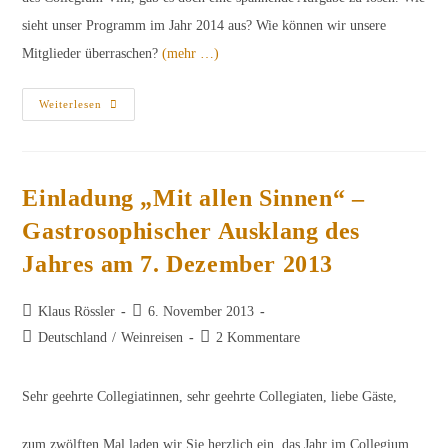
sieht unser Programm im Jahr 2014 aus? Wie können wir unsere
Mitglieder überraschen?
(mehr …)
Vorbereitungen
Weiterlesen
2014
Einladung „Mit allen Sinnen“ –
Gastrosophischer Ausklang des
Jahres am 7. Dezember 2013
Beitrags-
Beitrag
Klaus Rössler
6. November 2013
Autor:
veröffentlicht:
Beitrags-
Beitrags-
Deutschland
/
Weinreisen
2 Kommentare
Kategorie:
Kommentare:
Sehr geehrte Collegiatinnen, sehr geehrte Collegiaten, liebe Gäste,
zum zwölften Mal laden wir Sie herzlich ein, das Jahr im Collegium