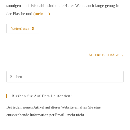
sonnigen Juni. Bis dahin sind die 2012 er Weine auch lange genug in
der Flasche und
(mehr …)
VDP
Weiterlesen
Weinbörse
2013
In
Mainz
(26.-28.4.2013)
ÄLTERE BEITRÄGE
→
Pres
Esc
to
Bleiben Sie Auf Dem Laufenden!
clos
the
Bei jedem neuen Artikel auf dieser Website erhalten Sie eine
entsprechende Information per Email - mehr nicht.
sear
pane