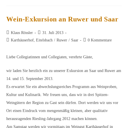
–
Das
Weingut
Der
Frisch
Wein-Exkursion an Ruwer und Saar
Gekürten
Deutschen
Weinkönigin
Beitrags-
Beitrag
Klaus Rössler
31. Juli 2013
Autor:
veröffentlicht:
Beitrags-
Beitrags-
Karthäuserhof, Eitelsbach
/
Ruwer
/
Saar
0 Kommentare
Kategorie:
Kommentare:
Liebe Collegiatinnen und Collegiaten, verehrte Gäste,
wir laden Sie herzlich ein zu unserer Exkursion an Saar und Ruwer am
14. und 15. September 2013.
Es erwartet Sie ein abwechslungsreiches Programm aus Weinproben,
Kultur und Kulinarik. Wir freuen uns, dass wir in drei Spitzen-
Weingütern der Region zu Gast sein dürfen. Dort werden wir uns vor
Ort einen Eindruck vom mengenmäßig kleinen, aber qualitativ
herausragenden Riesling-Jahrgang 2012 machen können.
Am Samstag werden wir vormittags im Weingut Karthäuserhof in