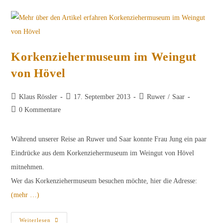
Des
Jahrgangs
2013
Korkenziehermuseum im Weingut
von Hövel
Beitrags-
Beitrag
Beitrags-
Klaus Rössler
17. September 2013
Ruwer
/
Saar
Autor:
veröffentlicht:
Kategorie:
Beitrags-
0 Kommentare
Kommentare:
Während unserer Reise an Ruwer und Saar konnte Frau Jung ein paar
Eindrücke aus dem Korkenziehermuseum im Weingut von Hövel
mitnehmen.
Wer das Korkenziehermuseum besuchen möchte, hier die Adresse:
(mehr …)
Korkenziehermuseum
Weiterlesen