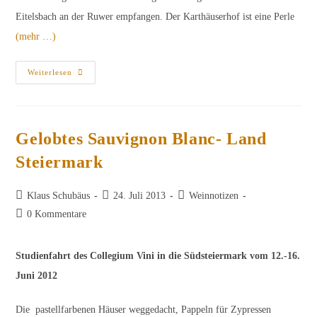
Eitelsbach an der Ruwer empfangen. Der Karthäuserhof ist eine Perle
(mehr …)
Wein-
Weiterlesen
Exkursion
An
Ruwer
Und
Saar
Gelobtes Sauvignon Blanc- Land
Steiermark
Beitrags-
Beitrag
Beitrags-
Klaus Schubäus
24. Juli 2013
Weinnotizen
Autor:
veröffentlicht:
Kategorie:
Beitrags-
0 Kommentare
Kommentare:
Studienfahrt des Collegium Vini in die Südsteiermark vom 12.-16.
Juni 2012
Die pastellfarbenen Häuser weggedacht, Pappeln für Zypressen