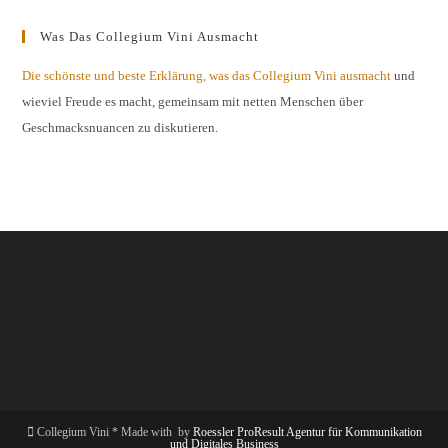
Was Das Collegium Vini Ausmacht
Die schönste und beste Erklärung, was das Collegium Vini ausmacht
und
wieviel Freude es macht, gemeinsam mit netten Menschen über
Geschmacksnuancen zu diskutieren.
Collegium Vini * Made with
by
Roessler ProResult Agentur für Kommunikation
und Digitales Business