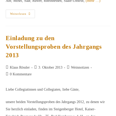
Ahr, Mosel, Saar, Ruwer, Rheinhessen, Saale-Unstrut,
(mehr …)
Erste
Weiterlesen
Vorstellungsprobe
Des
Jahrgangs
2012
Einladung zu den
Vorstellungsproben des Jahrgangs
2013
Beitrags-
Beitrag
Beitrags-
Klaus Rössler
3. Oktober 2013
Weinnotizen
Autor:
veröffentlicht:
Kategorie:
Beitrags-
0 Kommentare
Kommentare:
Liebe Collegiatinnen und Collegiaten, liebe Gäste,
unsere beiden Vorstellungsproben des Jahrgangs 2012, zu denen wir
Sie herzlich einladen, finden im Steigenberger Hotel, Kaiser-