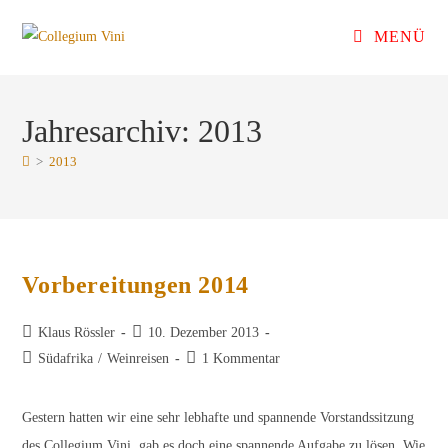
Zum
MENÜ
Inhalt
springen
Jahresarchiv: 2013
>
2013
Vorbereitungen 2014
Beitrags-
Beitrag
Klaus Rössler
10. Dezember 2013
Autor:
veröffentlicht:
Beitrags-
Beitrags-
Südafrika
/
Weinreisen
1 Kommentar
Kategorie:
Kommentare:
Gestern hatten wir eine sehr lebhafte und spannende Vorstandssitzung
des Collegium Vini, gab es doch eine spannende Aufgabe zu lösen. Wie