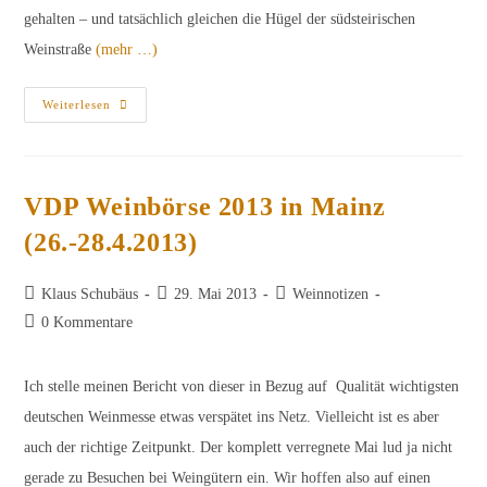
gehalten – und tatsächlich gleichen die Hügel der südsteirischen
Weinstraße
(mehr …)
Gelobtes
Weiterlesen
Sauvignon
Blanc-
Land
Steiermark
VDP Weinbörse 2013 in Mainz
(26.-28.4.2013)
Beitrags-
Beitrag
Beitrags-
Klaus Schubäus
29. Mai 2013
Weinnotizen
Autor:
veröffentlicht:
Kategorie:
Beitrags-
0 Kommentare
Kommentare:
Ich stelle meinen Bericht von dieser in Bezug auf Qualität wichtigsten
deutschen Weinmesse etwas verspätet ins Netz. Vielleicht ist es aber
auch der richtige Zeitpunkt. Der komplett verregnete Mai lud ja nicht
gerade zu Besuchen bei Weingütern ein. Wir hoffen also auf einen