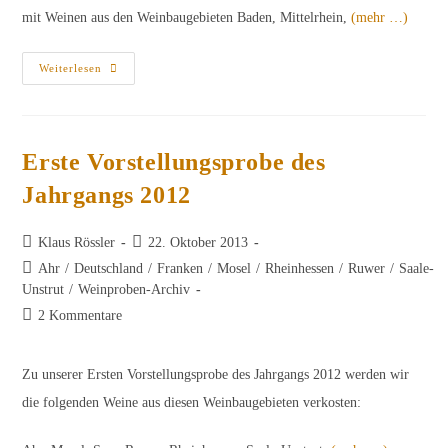
mit Weinen aus den Weinbaugebieten Baden, Mittelrhein,
(mehr …)
Zweite
Weiterlesen
Vorstellungsprobe
Des
Jahrgangs
2012
Erste Vorstellungsprobe des
Jahrgangs 2012
Beitrags-
Beitrag
Klaus Rössler
22. Oktober 2013
Autor:
veröffentlicht:
Beitrags-
Ahr
/
Deutschland
/
Franken
/
Mosel
/
Rheinhessen
/
Ruwer
/
Saale-
Kategorie:
Unstrut
/
Weinproben-Archiv
Beitrags-
2 Kommentare
Kommentare:
Zu unserer Ersten Vorstellungsprobe des Jahrgangs 2012 werden wir
die folgenden Weine aus diesen Weinbaugebieten verkosten: