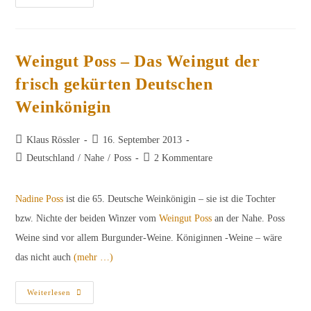
Im
Weingut
Von
Hövel
Weingut Poss – Das Weingut der
frisch gekürten Deutschen
Weinkönigin
Beitrags-
Beitrag
Klaus Rössler
16. September 2013
Autor:
veröffentlicht:
Beitrags-
Beitrags-
Deutschland
/
Nahe
/
Poss
2 Kommentare
Kategorie:
Kommentare:
Nadine Poss
ist die 65. Deutsche Weinkönigin – sie ist die Tochter
bzw. Nichte der beiden Winzer vom
Weingut Poss
an der Nahe. Poss
Weine sind vor allem Burgunder-Weine. Königinnen -Weine – wäre
das nicht auch
(mehr …)
Weingut
Weiterlesen
Poss