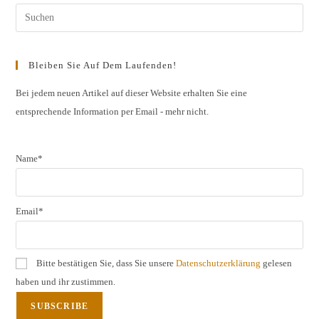
Bergstraße,
Franken,
Pres
Mittelrhein,
Rheingau,
Esc
Sachsen,
Württemberg
to
Bleiben Sie Auf Dem Laufenden!
clos
the
Bei jedem neuen Artikel auf dieser Website erhalten Sie eine
entsprechende Information per Email - mehr nicht.
sear
pane
Name*
Email*
Bitte bestätigen Sie, dass Sie unsere
Datenschutzerklärung
gelesen
haben und ihr zustimmen.