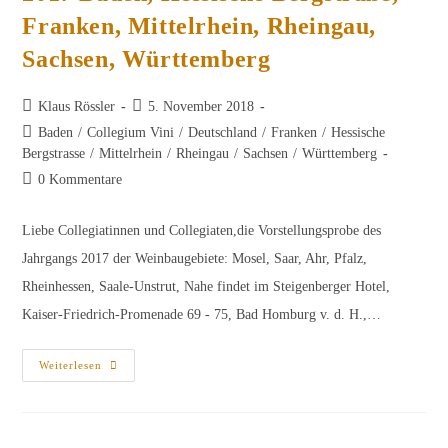
Franken, Mittelrhein, Rheingau,
Sachsen, Württemberg
Beitrags-
Beitrag
Klaus Rössler
5. November 2018
Autor:
veröffentlicht:
Beitrags-
Baden
/
Collegium Vini
/
Deutschland
/
Franken
/
Hessische
Kategorie:
Bergstrasse
/
Mittelrhein
/
Rheingau
/
Sachsen
/
Württemberg
Beitrags-
0 Kommentare
Kommentare:
Liebe Collegiatinnen und Collegiaten,die Vorstellungsprobe des
Jahrgangs 2017 der Weinbaugebiete: Mosel, Saar, Ahr, Pfalz,
Rheinhessen, Saale-Unstrut, Nahe findet im Steigenberger Hotel,
Kaiser-Friedrich-Promenade 69 - 75, Bad Homburg v. d. H.,…
Vorstellungsprobe
Weiterlesen
Des
Jahrgangs
2017
Baden,
Hessische