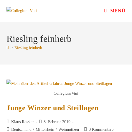
Zum
MENÜ
Inhalt
springen
Riesling feinherb
>
Riesling feinherb
Collegium Vini
Junge Winzer und Steillagen
Beitrags-
Beitrag
Klaus Rössler
8. Februar 2019
Autor:
veröffentlicht:
Beitrags-
Beitrags-
Deutschland
/
Mittelrhein
/
Weinnotizen
0 Kommentare