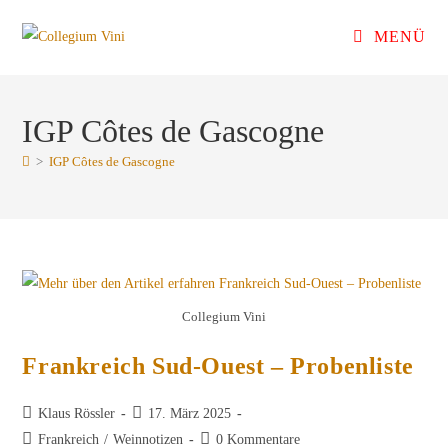
Zum
MENÜ
Inhalt
springen
IGP Côtes de Gascogne
>
IGP Côtes de Gascogne
Collegium Vini
Frankreich Sud-Ouest – Probenliste
Beitrags-
Beitrag
Klaus Rössler
17. März 2025
Autor:
veröffentlicht:
Beitrags-
Beitrags-
Frankreich
/
Weinnotizen
0 Kommentare