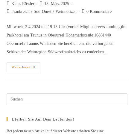
Beitrags-
Beitrag
Klaus Rössler
13. März 2025
Autor:
veröffentlicht:
Beitrags-
Beitrags-
Frankreich
/
Sud-Ouest
/
Weinnotizen
0 Kommentare
Kategorie:
Kommentare:
Mittwoch, 2.4.2024 um 19:15 Uhr (vorher Mitgliederversammlung)im
Parkhotel am Taunus in Oberursel Hohemarkstraße 16861440
Oberursel / Taunus Wir laden Sie herzlich ein, die verborgenen
Schätze der Weinregion Südwestfrankreichs zu entdecken…
Einladung
Weiterlesen
Weinprobe
Frankreich
„Sud-
Ouest“
Pres
Esc
to
Bleiben Sie Auf Dem Laufenden!
clos
the
Bei jedem neuen Artikel auf dieser Website erhalten Sie eine