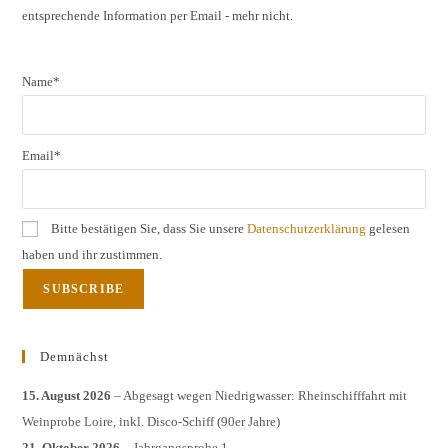
entsprechende Information per Email - mehr nicht.
sear
pane
Name*
Email*
Bitte bestätigen Sie, dass Sie unsere
Datenschutzerklärung
gelesen
haben und ihr zustimmen.
Demnächst
15. August 2026
– Abgesagt wegen Niedrigwasser: Rheinschifffahrt mit
Weinprobe Loire, inkl. Disco-Schiff (90er Jahre)
21. Oktober 2026
– Jahrgangsprobe 1