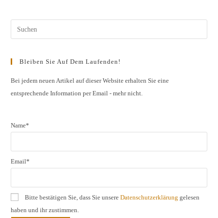
ein
ein
(optional)
Pres
Esc
to
Bleiben Sie Auf Dem Laufenden!
clos
the
Bei jedem neuen Artikel auf dieser Website erhalten Sie eine
entsprechende Information per Email - mehr nicht.
sear
pane
Name*
Email*
Bitte bestätigen Sie, dass Sie unsere
Datenschutzerklärung
gelesen
haben und ihr zustimmen.