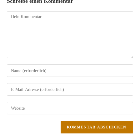
Schreibe einen Kommentar
Kommentar
Gib
deinen
Namen
Gib
oder
deine
Benutzernamen
E-
Gib
zum
Mail-
deine
Kommentieren
Adresse
Website-
ein
zum
URL
Kommentieren