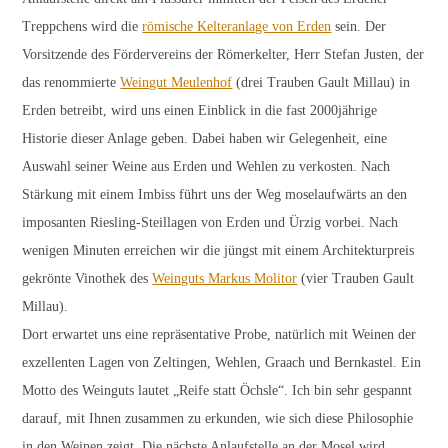
Treppchens wird die
römische Kelteranlage von Erden
sein. Der
Vorsitzende des Fördervereins der Römerkelter, Herr Stefan Justen, der
das renommierte
Weingut Meulenhof
(drei Trauben Gault Millau) in
Erden betreibt, wird uns einen Einblick in die fast 2000jährige
Historie dieser Anlage geben. Dabei haben wir Gelegenheit, eine
Auswahl seiner Weine aus Erden und Wehlen zu verkosten. Nach
Stärkung mit einem Imbiss führt uns der Weg moselaufwärts an den
imposanten Riesling-Steillagen von Erden und Ürzig vorbei. Nach
wenigen Minuten erreichen wir die jüngst mit einem Architekturpreis
gekrönte Vinothek des
Weinguts Markus Molitor
(vier Trauben Gault
Millau).
Dort erwartet uns eine repräsentative Probe, natürlich mit Weinen der
exzellenten Lagen von Zeltingen, Wehlen, Graach und Bernkastel. Ein
Motto des Weinguts lautet „Reife statt Öchsle“. Ich bin sehr gespannt
darauf, mit Ihnen zusammen zu erkunden, wie sich diese Philosophie
in den Weinen zeigt. Die nächste Anlaufstelle an der Mosel wird