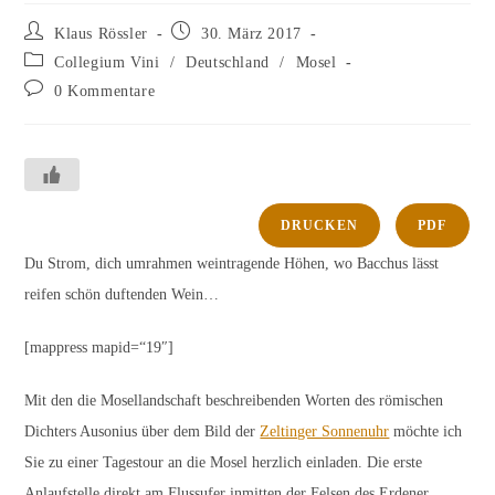
Beitrags-
Beitrag
Klaus Rössler
30. März 2017
Autor:
veröffentlicht:
Beitrags-
Collegium Vini
/
Deutschland
/
Mosel
Kategorie:
Beitrags-
0 Kommentare
Kommentare:
DRUCKEN
PDF
Du Strom, dich umrahmen weintragende Höhen, wo Bacchus lässt
reifen schön duftenden Wein…
[mappress mapid=“19″]
Mit den die Mosellandschaft beschreibenden Worten des römischen
Dichters Ausonius über dem Bild der
Zeltinger Sonnenuhr
möchte ich
Sie zu einer Tagestour an die Mosel herzlich einladen. Die erste
Anlaufstelle direkt am Flussufer inmitten der Felsen des Erdener