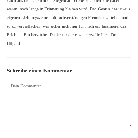
Auch aus meiner Sicht eine legendäre Probe, die allen, die dabei
waren, noch lange in Erinnerung bleiben wird. Den Genuss des jeweils
eigenen Lieblingsweines mit sachverständigen Freunden zu teilen und
so zu vervielfachen, war sicher nicht nur für mich ein faszinierendes
Erlebnis. Ein herzliches Danke für diese wundervolle Idee, Dr.
Hilgard.
Schreibe einen Kommentar
Kommentar
Gib