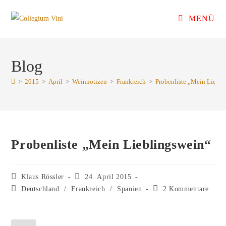
Zum
MENÜ
Inhalt
springen
Blog
>
2015
>
April
>
Weinnotizen
>
Frankreich
>
Probenliste „Mein Liebli
Probenliste „Mein Lieblingswein“
Beitrags-
Beitrag
Klaus Rössler
24. April 2015
Autor:
veröffentlicht:
Beitrags-
Beitrags-
Deutschland
/
Frankreich
/
Spanien
2 Kommentare
Kategorie:
Kommentare: