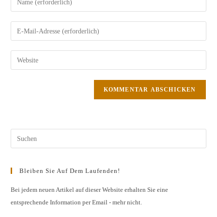
deinen
Namen
Gib
oder
deine
Benutzernamen
E-
Gib
zum
Mail-
deine
Kommentieren
Adresse
Website-
ein
zum
URL
Kommentieren
ein
ein
(optional)
Pres
Esc
to
Bleiben Sie Auf Dem Laufenden!
clos
the
Bei jedem neuen Artikel auf dieser Website erhalten Sie eine
entsprechende Information per Email - mehr nicht.
sear
pane