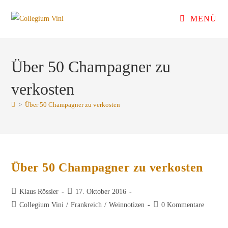
Zum
MENÜ
Inhalt
springen
Über 50 Champagner zu
verkosten
>
Über 50 Champagner zu verkosten
Über 50 Champagner zu verkosten
Beitrags-
Beitrag
Klaus Rössler
17. Oktober 2016
Autor:
veröffentlicht:
Beitrags-
Beitrags-
Collegium Vini
/
Frankreich
/
Weinnotizen
0 Kommentare
Kategorie:
Kommentare: