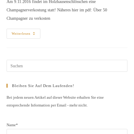
Am 9.11.2016 findet im Holzhausenschlösschen eine
Champagnerverkostung statt! Näheres hier im pdf: Über 50
Champagner zu verkosten
Über
Weiterlesen
50
Champagner
Zu
Verkosten
Pres
Esc
to
Bleiben Sie Auf Dem Laufenden!
clos
the
Bei jedem neuen Artikel auf dieser Website erhalten Sie eine
entsprechende Information per Email - mehr nicht.
sear
pane
Name*