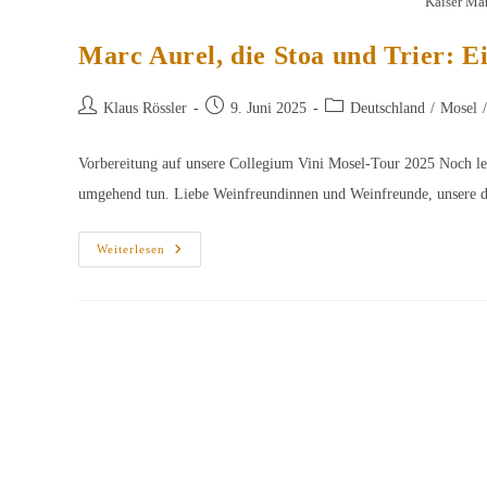
Kaiser Mar
Marc Aurel, die Stoa und Trier: E
Beitrags-
Beitrag
Beitrags-
Klaus Rössler
9. Juni 2025
Deutschland
/
Mosel
/
Autor:
veröffentlicht:
Kategorie:
Vorbereitung auf unsere Collegium Vini Mosel-Tour 2025 Noch letz
umgehend tun. Liebe Weinfreundinnen und Weinfreunde, unsere 
Marc
Weiterlesen
Aurel,
Die
Stoa
Und
Trier:
Eine
Philosophische
Reise
Zur
Mosel