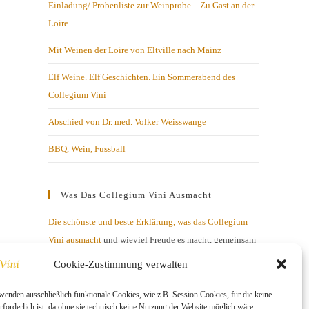
Einladung/ Probenliste zur Weinprobe – Zu Gast an der
Loire
Mit Weinen der Loire von Eltville nach Mainz
Elf Weine. Elf Geschichten. Ein Sommerabend des
Collegium Vini
Abschied von Dr. med. Volker Weisswange
BBQ, Wein, Fussball
Was Das Collegium Vini Ausmacht
Die schönste und beste Erklärung, was das Collegium
Vini ausmacht
und wieviel Freude es macht, gemeinsam
mit netten Menschen über Geschmacksnuancen zu
Cookie-Zustimmung verwalten
diskutieren.
wenden ausschließlich funktionale Cookies, wie z.B. Session Cookies, für die keine
forderlich ist, da ohne sie technisch keine Nutzung der Website möglich wäre.