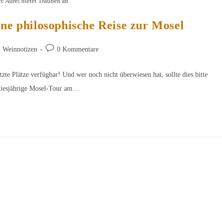
c Aurel bietet Trauben an
ine philosophische Reise zur Mosel
Beitrags-
Weinnotizen
0 Kommentare
Kommentare:
te Plätze verfügbar! Und wer noch nicht überwiesen hat, sollte dies bitte
diesjährige Mosel-Tour am…