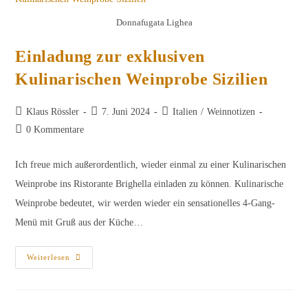
Donnafugata Lighea
Einladung zur exklusiven
Kulinarischen Weinprobe Sizilien
Beitrags-
Beitrag
Beitrags-
Klaus Rössler
7. Juni 2024
Italien
/
Weinnotizen
Autor:
veröffentlicht:
Kategorie:
Beitrags-
0 Kommentare
Kommentare:
Ich freue mich außerordentlich, wieder einmal zu einer Kulinarischen
Weinprobe ins Ristorante Brighella einladen zu können. Kulinarische
Weinprobe bedeutet, wir werden wieder ein sensationelles 4-Gang-
Menü mit Gruß aus der Küche…
Einladung
Weiterlesen
Zur
Exklusiven
Kulinarischen
Weinprobe
Sizilien