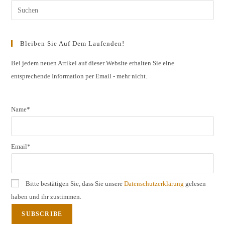
Pres
Esc
to
Bleiben Sie Auf Dem Laufenden!
clos
the
Bei jedem neuen Artikel auf dieser Website erhalten Sie eine
entsprechende Information per Email - mehr nicht.
sear
pane
Name*
Email*
Bitte bestätigen Sie, dass Sie unsere
Datenschutzerklärung
gelesen
haben und ihr zustimmen.