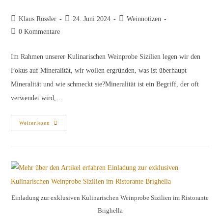
Beitrags-
Beitrag
Beitrags-
Klaus Rössler
24. Juni 2024
Weinnotizen
Autor:
veröffentlicht:
Kategorie:
Beitrags-
0 Kommentare
Kommentare:
Im Rahmen unserer Kulinarischen Weinprobe Sizilien legen wir den
Fokus auf Mineralität, wir wollen ergründen, was ist überhaupt
Mineralität und wie schmeckt sie?Mineralität ist ein Begriff, der oft
verwendet wird,…
Mineralität
Weiterlesen
Siziliens
Einladung zur exklusiven Kulinarischen Weinprobe Sizilien im Ristorante
Brighella