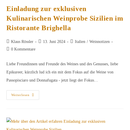
Einladung zur exklusiven
Kulinarischen Weinprobe Sizilien im
Ristorante Brighella
Beitrags-
Beitrag
Beitrags-
Klaus Rössler
13. Juni 2024
Italien
/
Weinnotizen
Autor:
veröffentlicht:
Kategorie:
Beitrags-
0 Kommentare
Kommentare:
Liebe Freundinnen und Freunde des Weines und des Genusses, liebe
Epikureer, kürzlich lud ich ein mit dem Fokus auf die Weine von
Passopisciaro und Donnafugata - jetzt liegt der Fokus…
Einladung
Weiterlesen
Zur
Exklusiven
Kulinarischen
Weinprobe
Sizilien
Im
Ristorante
Brighella