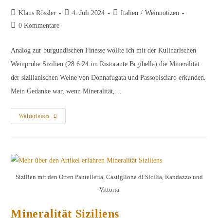
Beitrags-
Beitrag
Beitrags-
Klaus Rössler
4. Juli 2024
Italien
/
Weinnotizen
Autor:
veröffentlicht:
Kategorie:
Beitrags-
0 Kommentare
Kommentare:
Analog zur burgundischen Finesse wollte ich mit der Kulinarischen
Weinprobe Sizilien (28.6.24 im Ristorante Brgihella) die Mineralität
der sizilianischen Weine von Donnafugata und Passopisciaro erkunden.
Mein Gedanke war, wenn Mineralität,…
Mineralität
Weiterlesen
Kann
Man
Nicht
Schmecken
…
Sizilien mit den Orten Pantelleria, Castiglione di Sicilia, Randazzo und
Vittoria
Mineralität Siziliens