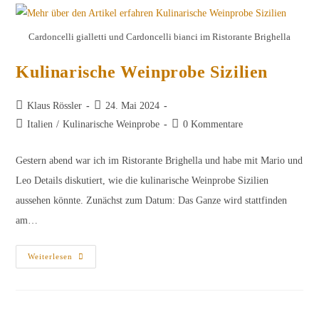
Cardoncelli gialletti und Cardoncelli bianci im Ristorante Brighella
Kulinarische Weinprobe Sizilien
Beitrags-
Beitrag
Klaus Rössler
24. Mai 2024
Autor:
veröffentlicht:
Beitrags-
Beitrags-
Italien
/
Kulinarische Weinprobe
0 Kommentare
Kategorie:
Kommentare:
Gestern abend war ich im Ristorante Brighella und habe mit Mario und
Leo Details diskutiert, wie die kulinarische Weinprobe Sizilien
aussehen könnte. Zunächst zum Datum: Das Ganze wird stattfinden
am…
Kulinarische
Weiterlesen
Weinprobe
Sizilien