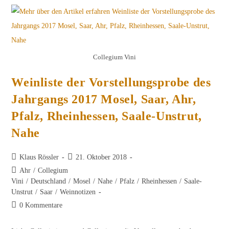
Hessische
Bergstraße,
Franken,
Mittelrhein,
Rheingau,
Sachsen,
Württemberg
Collegium Vini
Weinliste der Vorstellungsprobe des
Jahrgangs 2017 Mosel, Saar, Ahr,
Pfalz, Rheinhessen, Saale-Unstrut,
Nahe
Beitrags-
Beitrag
Klaus Rössler
21. Oktober 2018
Autor:
veröffentlicht:
Beitrags-
Ahr
/
Collegium
Kategorie:
Vini
/
Deutschland
/
Mosel
/
Nahe
/
Pfalz
/
Rheinhessen
/
Saale-
Unstrut
/
Saar
/
Weinnotizen
Beitrags-
0 Kommentare
Kommentare: