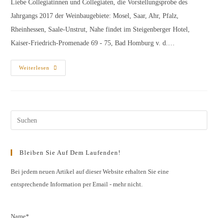
Liebe Collegiatinnen und Collegiaten, die Vorstellungsprobe des
Jahrgangs 2017 der Weinbaugebiete: Mosel, Saar, Ahr, Pfalz,
Rheinhessen, Saale-Unstrut, Nahe findet im Steigenberger Hotel,
Kaiser-Friedrich-Promenade 69 - 75, Bad Homburg v. d.…
Weinliste
Weiterlesen
Der
Vorstellungsprobe
Des
Jahrgangs
2017
Mosel,
Saar,
Pres
Ahr,
Pfalz,
Esc
Rheinhessen,
Saale-
to
Unstrut,
Bleiben Sie Auf Dem Laufenden!
Nahe
clos
the
Bei jedem neuen Artikel auf dieser Website erhalten Sie eine
entsprechende Information per Email - mehr nicht.
sear
pane
Name*