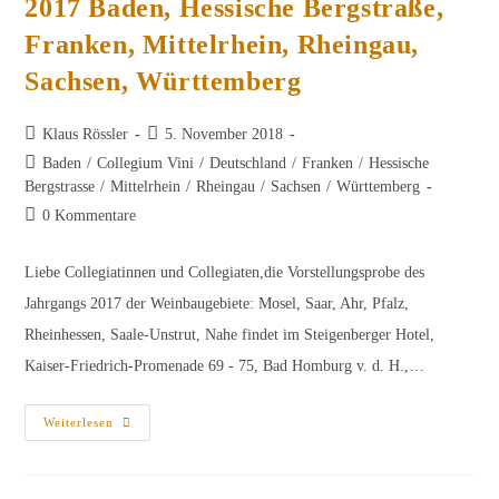
2017 Baden, Hessische Bergstraße,
Franken, Mittelrhein, Rheingau,
Sachsen, Württemberg
Beitrags-
Beitrag
Klaus Rössler
5. November 2018
Autor:
veröffentlicht:
Beitrags-
Baden
/
Collegium Vini
/
Deutschland
/
Franken
/
Hessische
Kategorie:
Bergstrasse
/
Mittelrhein
/
Rheingau
/
Sachsen
/
Württemberg
Beitrags-
0 Kommentare
Kommentare:
Liebe Collegiatinnen und Collegiaten,die Vorstellungsprobe des
Jahrgangs 2017 der Weinbaugebiete: Mosel, Saar, Ahr, Pfalz,
Rheinhessen, Saale-Unstrut, Nahe findet im Steigenberger Hotel,
Kaiser-Friedrich-Promenade 69 - 75, Bad Homburg v. d. H.,…
Vorstellungsprobe
Weiterlesen
Des
Jahrgangs
2017
Baden,