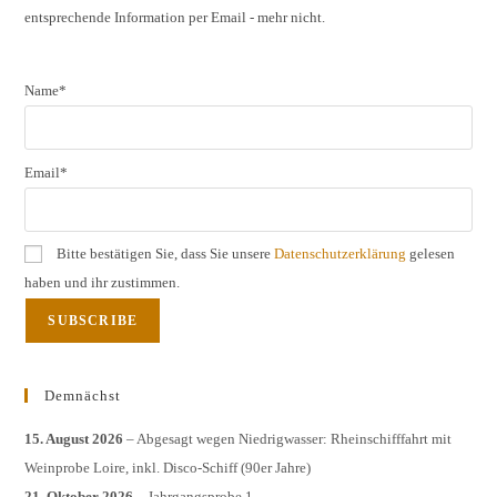
entsprechende Information per Email - mehr nicht.
sear
pane
Name*
Email*
Bitte bestätigen Sie, dass Sie unsere
Datenschutzerklärung
gelesen
haben und ihr zustimmen.
Demnächst
15. August 2026
– Abgesagt wegen Niedrigwasser: Rheinschifffahrt mit
Weinprobe Loire, inkl. Disco-Schiff (90er Jahre)
21. Oktober 2026
– Jahrgangsprobe 1