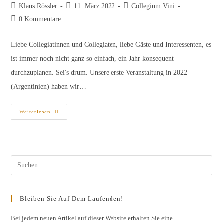
Beitrags-
Beitrag
Beitrags-
Klaus Rössler
11. März 2022
Collegium Vini
Autor:
veröffentlicht:
Kategorie:
Beitrags-
0 Kommentare
Kommentare:
Liebe Collegiatinnen und Collegiaten, liebe Gäste und Interessenten, es
ist immer noch nicht ganz so einfach, ein Jahr konsequent
durchzuplanen. Sei's drum. Unsere erste Veranstaltung in 2022
(Argentinien) haben wir…
Jahresprogramm
Weiterlesen
2022
Pres
Esc
to
Bleiben Sie Auf Dem Laufenden!
clos
the
Bei jedem neuen Artikel auf dieser Website erhalten Sie eine