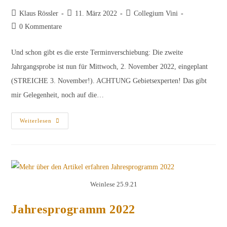
Beitrags-
Beitrag
Beitrags-
Klaus Rössler
11. März 2022
Collegium Vini
Autor:
veröffentlicht:
Kategorie:
Beitrags-
0 Kommentare
Kommentare:
Und schon gibt es die erste Terminverschiebung: Die zweite
Jahrgangsprobe ist nun für Mittwoch, 2. November 2022, eingeplant
(STREICHE 3. November!). ACHTUNG Gebietsexperten! Das gibt
mir Gelegenheit, noch auf die…
Jahresprogramm
Weiterlesen
2022
–
Klappe,
Die
2.
Weinlese 25.9.21
Jahresprogramm 2022