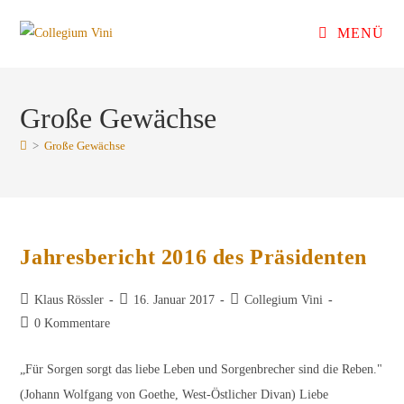
Zum
MENÜ
Inhalt
springen
Große Gewächse
>
Große Gewächse
Jahresbericht 2016 des Präsidenten
Beitrags-
Beitrag
Beitrags-
Klaus Rössler
16. Januar 2017
Collegium Vini
Autor:
veröffentlicht:
Kategorie:
Beitrags-
0 Kommentare
Kommentare:
„Für Sorgen sorgt das liebe Leben und Sorgenbrecher sind die Reben."
(Johann Wolfgang von Goethe, West-Östlicher Divan) Liebe