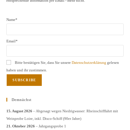
entsprechende Information per Email - mehr nicht.
sear
pane
Name*
Email*
Bitte bestätigen Sie, dass Sie unsere
Datenschutzerklärung
gelesen
haben und ihr zustimmen.
Demnächst
15. August 2026
– Abgesagt wegen Niedrigwasser: Rheinschifffahrt mit
Weinprobe Loire, inkl. Disco-Schiff (90er Jahre)
21. Oktober 2026
– Jahrgangsprobe 1