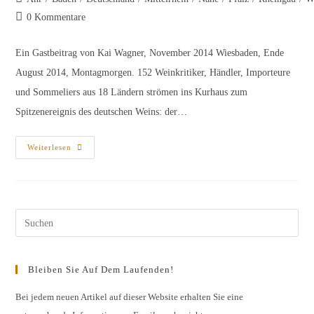
Kategorie:
Beitrags-
0 Kommentare
Kommentare:
Ein Gastbeitrag von Kai Wagner, November 2014 Wiesbaden, Ende
August 2014, Montagmorgen. 152 Weinkritiker, Händler, Importeure
und Sommeliers aus 18 Ländern strömen ins Kurhaus zum
Spitzenereignis des deutschen Weins: der…
Bericht
Weiterlesen
Zur
Vorpremiere
Der
Großen
Gewächse
Des
VDP
Pres
Am
25.
Esc
Und
26.
to
August
Bleiben Sie Auf Dem Laufenden!
In
clos
Wiesbaden
the
Bei jedem neuen Artikel auf dieser Website erhalten Sie eine