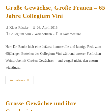
Große Gewächse, Große Frauen – 65
Jahre Collegium Vini
Beitrags-
Beitrag
Klaus Rössler
26. April 2016
Autor:
veröffentlicht:
Beitrags-
Beitrags-
Collegium Vini
/
Weinnotizen
0 Kommentare
Kategorie:
Kommentare:
Herr Dr. Bauke hielt eine äußerst humorvolle und launige Rede zum
65jährigen Bestehen des Collegium Vini während unserer Festlichen
Weinprobe mit Großen Gewächsen - und vergaß nicht, den enorm
wichtigen…
Große
Weiterlesen
Gewächse,
Große
Frauen
–
65
Jahre
Grosse Gewächse und ihre
Collegium
Vini