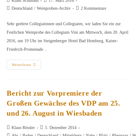
Beitrags-
Beitrag
Klaus Schubäus
17. März 2016
Autor:
veröffentlicht:
Beitrags-
Beitrags-
Deutschland
/
Weinproben-Archiv
2 Kommentare
Kategorie:
Kommentare:
Sehr geehrte Collegiatinnen und Collegiaten, wir laden Sie ein zur
Festlichen Weinprobe des Collegium Vini am Mittwoch, dem 20. April
2016, um 19 Uhr im Steigenberger Hotel Bad Homburg, Kaiser-
Friedrich-Promenade…
Einladung
Weiterlesen
Zur
Festlichen
Weinprobe
Bericht zur Vorpremiere der
Großen Gewächse des VDP am 25.
und 26. August in Wiesbaden
Beitrags-
Beitrag
Klaus Rössler
5. Dezember 2014
Autor:
veröffentlicht:
Beitrags-
Ahr
/
Baden
/
Deutschland
/
Mittelrhein
/
Nahe
/
Pfalz
/
Rheingau
/
W