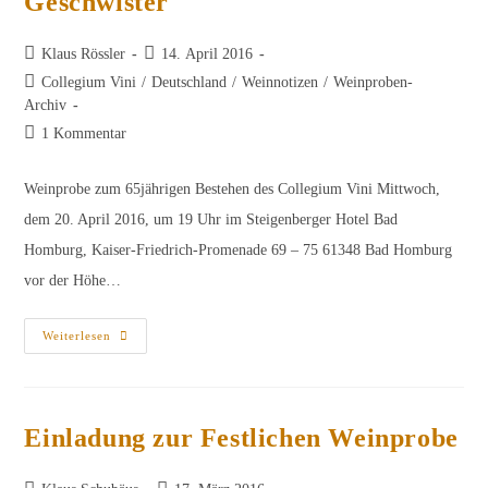
Geschwister
Beitrags-
Beitrag
Klaus Rössler
14. April 2016
Autor:
veröffentlicht:
Beitrags-
Collegium Vini
/
Deutschland
/
Weinnotizen
/
Weinproben-
Kategorie:
Archiv
Beitrags-
1 Kommentar
Kommentare:
Weinprobe zum 65jährigen Bestehen des Collegium Vini Mittwoch,
dem 20. April 2016, um 19 Uhr im Steigenberger Hotel Bad
Homburg, Kaiser-Friedrich-Promenade 69 – 75 61348 Bad Homburg
vor der Höhe…
Grosse
Weiterlesen
Gewächse
Und
Ihre
Geschwister
Einladung zur Festlichen Weinprobe