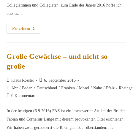
Collegiatinnen und Collegiaten, zum Ende des Jahres 2016 hoffe ich,
dass es…
Jahresbericht
Weiterlesen
2016
Des
Präsidenten
Große Gewächse – und nicht so
große
Beitrags-
Beitrag
Klaus Rössler
6. September 2016
Autor:
veröffentlicht:
Beitrags-
Ahr
/
Baden
/
Deutschland
/
Franken
/
Mosel
/
Nahe
/
Pfalz
/
Rheinga
Kategorie:
Beitrags-
0 Kommentare
Kommentare:
In der heutigen (6.9.2016) FAZ ist ein lesenswerter Artikel der Brüder
Fabian und Cornelius Lange mit diesem provokanten Titel erschienen.
Wir haben zwar gerade erst die Rheingau-Tour überstanden, hier