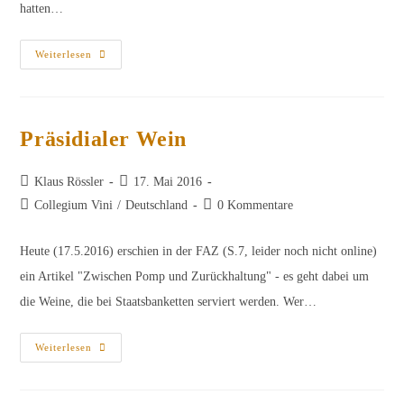
hatten…
Große
Weiterlesen
Gewächse
–
Und
Nicht
So
Große
Präsidialer Wein
Beitrags-
Beitrag
Klaus Rössler
17. Mai 2016
Autor:
veröffentlicht:
Beitrags-
Beitrags-
Collegium Vini
/
Deutschland
0 Kommentare
Kategorie:
Kommentare:
Heute (17.5.2016) erschien in der FAZ (S.7, leider noch nicht online)
ein Artikel "Zwischen Pomp und Zurückhaltung" - es geht dabei um
die Weine, die bei Staatsbanketten serviert werden. Wer…
Präsidialer
Weiterlesen
Wein