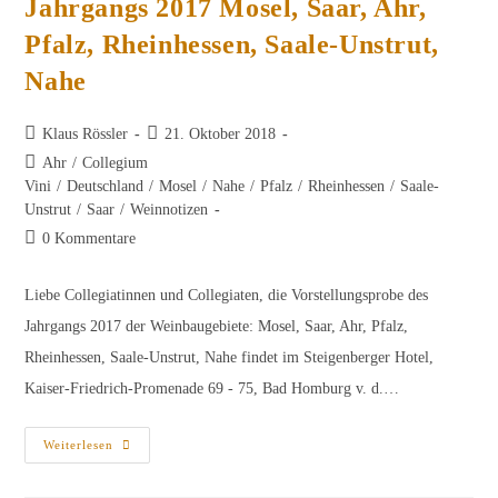
Jahrgangs 2017 Mosel, Saar, Ahr,
Pfalz, Rheinhessen, Saale-Unstrut,
Nahe
Beitrags-
Beitrag
Klaus Rössler
21. Oktober 2018
Autor:
veröffentlicht:
Beitrags-
Ahr
/
Collegium
Kategorie:
Vini
/
Deutschland
/
Mosel
/
Nahe
/
Pfalz
/
Rheinhessen
/
Saale-
Unstrut
/
Saar
/
Weinnotizen
Beitrags-
0 Kommentare
Kommentare:
Liebe Collegiatinnen und Collegiaten, die Vorstellungsprobe des
Jahrgangs 2017 der Weinbaugebiete: Mosel, Saar, Ahr, Pfalz,
Rheinhessen, Saale-Unstrut, Nahe findet im Steigenberger Hotel,
Kaiser-Friedrich-Promenade 69 - 75, Bad Homburg v. d.…
Weinliste
Weiterlesen
Der
Vorstellungsprobe
Des