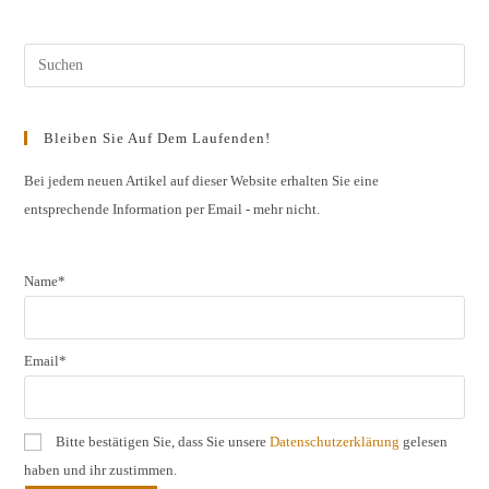
Jahrgangs
2017
Mosel,
Saar,
Pres
Ahr,
Pfalz,
Esc
Rheinhessen,
Saale-
to
Unstrut,
Bleiben Sie Auf Dem Laufenden!
Nahe
clos
the
Bei jedem neuen Artikel auf dieser Website erhalten Sie eine
entsprechende Information per Email - mehr nicht.
sear
pane
Name*
Email*
Bitte bestätigen Sie, dass Sie unsere
Datenschutzerklärung
gelesen
haben und ihr zustimmen.