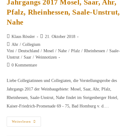
Jahrgangs 2017 Mosel, Saar, Ahr,
Pfalz, Rheinhessen, Saale-Unstrut,
Nahe
Beitrags-
Beitrag
Klaus Rössler
21. Oktober 2018
Autor:
veröffentlicht:
Beitrags-
Ahr
/
Collegium
Kategorie:
Vini
/
Deutschland
/
Mosel
/
Nahe
/
Pfalz
/
Rheinhessen
/
Saale-
Unstrut
/
Saar
/
Weinnotizen
Beitrags-
0 Kommentare
Kommentare:
Liebe Collegiatinnen und Collegiaten, die Vorstellungsprobe des
Jahrgangs 2017 der Weinbaugebiete: Mosel, Saar, Ahr, Pfalz,
Rheinhessen, Saale-Unstrut, Nahe findet im Steigenberger Hotel,
Kaiser-Friedrich-Promenade 69 - 75, Bad Homburg v. d.…
Weinliste
Weiterlesen
Der
Vorstellungsprobe
Des