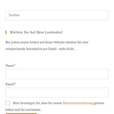
Jahrgangs
2017
Mosel,
Saar,
Pres
Ahr,
Pfalz,
Esc
Rheinhessen,
Saale-
to
Unstrut,
Bleiben Sie Auf Dem Laufenden!
Nahe
clos
the
Bei jedem neuen Artikel auf dieser Website erhalten Sie eine
entsprechende Information per Email - mehr nicht.
sear
pane
Name*
Email*
Bitte bestätigen Sie, dass Sie unsere
Datenschutzerklärung
gelesen
haben und ihr zustimmen.