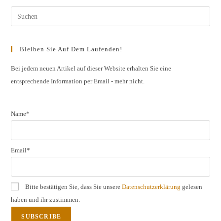
(Spanien)
Pres
Esc
to
Bleiben Sie Auf Dem Laufenden!
clos
the
Bei jedem neuen Artikel auf dieser Website erhalten Sie eine
entsprechende Information per Email - mehr nicht.
sear
pane
Name*
Email*
Bitte bestätigen Sie, dass Sie unsere
Datenschutzerklärung
gelesen
haben und ihr zustimmen.