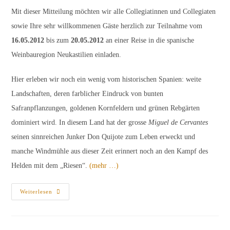
Mit dieser Mitteilung möchten wir alle Collegiatinnen und Collegiaten
sowie Ihre sehr willkommenen Gäste herzlich zur Teilnahme vom
16.05.2012
bis zum
20.05.2012
an einer Reise in die spanische
Weinbauregion Neukastilien einladen.
Hier erleben wir noch ein wenig vom historischen Spanien: weite
Landschaften, deren farblicher Eindruck von bunten
Safranpflanzungen, goldenen Kornfeldern und grünen Rebgärten
dominiert wird. In diesem Land hat der grosse
Miguel de Cervantes
seinen sinnreichen Junker Don Quijote zum Leben erweckt und
manche Windmühle aus dieser Zeit erinnert noch an den Kampf des
Helden mit dem „Riesen“.
(mehr …)
Studienfahrt
Weiterlesen
In
Die
Weinbaugebiete
Von
Neukastilien