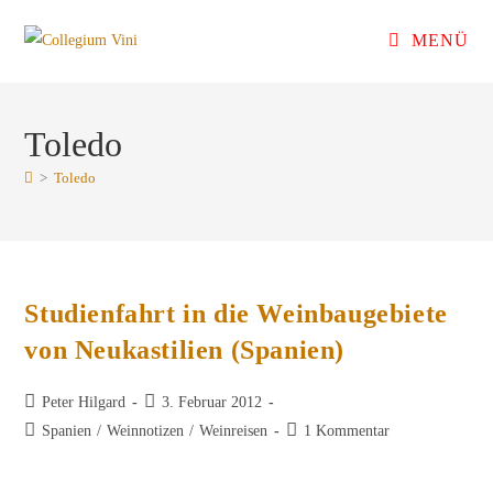
Zum
MENÜ
Inhalt
springen
Toledo
>
Toledo
Studienfahrt in die Weinbaugebiete
von Neukastilien (Spanien)
Beitrags-
Beitrag
Peter Hilgard
3. Februar 2012
Autor:
veröffentlicht:
Beitrags-
Beitrags-
Spanien
/
Weinnotizen
/
Weinreisen
1 Kommentar
Kategorie:
Kommentare: