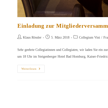
Einladung zur Mitgliederversamm
Beitrags-
Beitrag
Beitrags-
Klaus Rössler
5. März 2018
Collegium Vini
/
Fra
Autor:
veröffentlicht:
Kategorie:
Sehr geehrte Collegiatinnen und Collegiaten, wir laden Sie ein 
um 18 Uhr im Steigenberger Hotel Bad Homburg, Kaiser-Friedr
Einladung
Weiterlesen
Zur
Mitgliederversammlung
Und
Festlichen
Weinprobe
2018