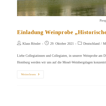
Pies
Einladung Weinprobe „Historisch
Beitrags-
Beitrag
Beitrags-
Klaus Rössler
29. Oktober 2021
Deutschland
/
M
Autor:
veröffentlicht:
Kategorie:
Liebe Collegiatinnen und Collegiaten, in unserer Weinprobe am
Homburg werden wir uns auf die Mosel-Weinbergslagen konzentri
Einladung
Weiterlesen
Weinprobe
„Historische
Weinbergslagen
An
Der
Mosel“