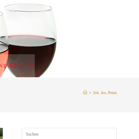
NTAKT
WEBSITE-
SUCHE
>
Joh. Jos. Prüm
UMSCHALTEN
Press