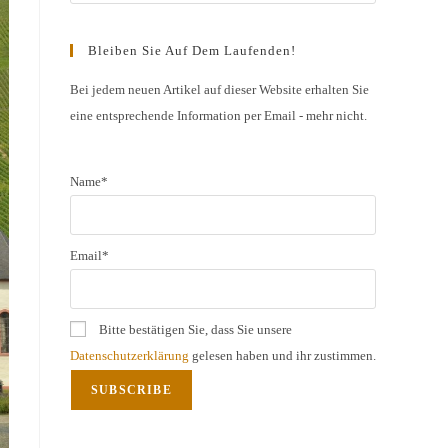
Escape
to
Bleiben Sie Auf Dem Laufenden!
close
the
Bei jedem neuen Artikel auf dieser Website erhalten Sie
eine entsprechende Information per Email - mehr nicht.
search
panel.
Name*
Email*
Bitte bestätigen Sie, dass Sie unsere
Datenschutzerklärung
gelesen haben und ihr zustimmen.