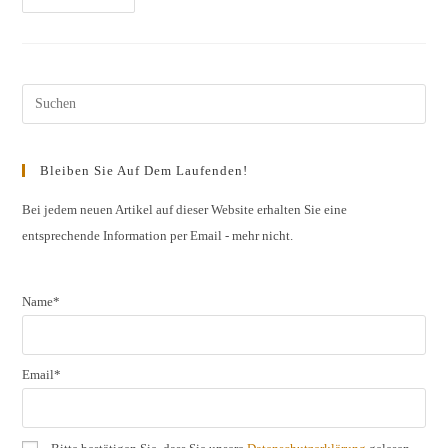
Der
Vorstellungsprobe
Des
Jahrgangs
2017
Mosel,
Saar,
Pres
Ahr,
Pfalz,
Esc
Rheinhessen,
Saale-
to
Unstrut,
Bleiben Sie Auf Dem Laufenden!
Nahe
clos
the
Bei jedem neuen Artikel auf dieser Website erhalten Sie eine
entsprechende Information per Email - mehr nicht.
sear
pane
Name*
Email*