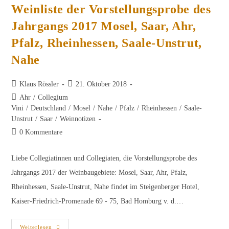
Weinliste der Vorstellungsprobe des
Jahrgangs 2017 Mosel, Saar, Ahr,
Pfalz, Rheinhessen, Saale-Unstrut,
Nahe
Beitrags-
Beitrag
Klaus Rössler
21. Oktober 2018
Autor:
veröffentlicht:
Beitrags-
Ahr
/
Collegium
Kategorie:
Vini
/
Deutschland
/
Mosel
/
Nahe
/
Pfalz
/
Rheinhessen
/
Saale-
Unstrut
/
Saar
/
Weinnotizen
Beitrags-
0 Kommentare
Kommentare:
Liebe Collegiatinnen und Collegiaten, die Vorstellungsprobe des
Jahrgangs 2017 der Weinbaugebiete: Mosel, Saar, Ahr, Pfalz,
Rheinhessen, Saale-Unstrut, Nahe findet im Steigenberger Hotel,
Kaiser-Friedrich-Promenade 69 - 75, Bad Homburg v. d.…
Weinliste
Weiterlesen