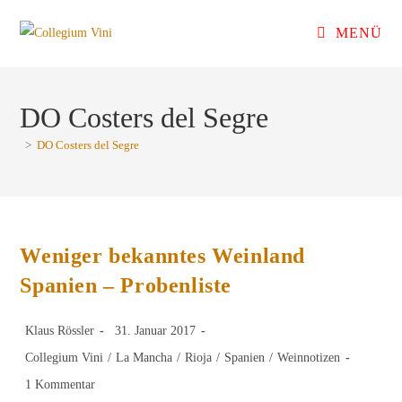
Zum
MENÜ
Inhalt
springen
DO Costers del Segre
>
DO Costers del Segre
Weniger bekanntes Weinland
Spanien – Probenliste
Beitrags-
Beitrag
Klaus Rössler
31. Januar 2017
Autor:
veröffentlicht:
Beitrags-
Collegium Vini
/
La Mancha
/
Rioja
/
Spanien
/
Weinnotizen
Kategorie:
Beitrags-
1 Kommentar
Kommentare: