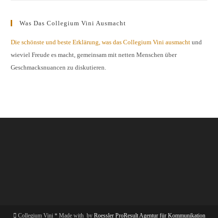
Was Das Collegium Vini Ausmacht
Die schönste und beste Erklärung, was das Collegium Vini ausmacht
und
wieviel Freude es macht, gemeinsam mit netten Menschen über
Geschmacksnuancen zu diskutieren.
Collegium Vini * Made with
by
Roessler ProResult Agentur für Kommunikation