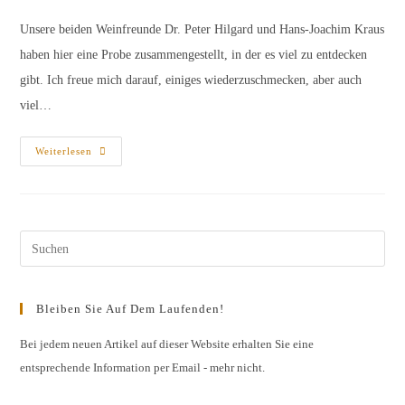
Unsere beiden Weinfreunde Dr. Peter Hilgard und Hans-Joachim Kraus
haben hier eine Probe zusammengestellt, in der es viel zu entdecken
gibt. Ich freue mich darauf, einiges wiederzuschmecken, aber auch
viel…
Weniger
Weiterlesen
Bekanntes
Weinland
Spanien
–
Probenliste
Pres
Esc
to
Bleiben Sie Auf Dem Laufenden!
clos
the
Bei jedem neuen Artikel auf dieser Website erhalten Sie eine
entsprechende Information per Email - mehr nicht.
sear
pane