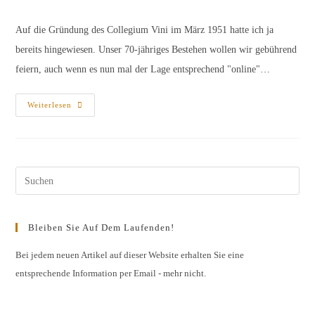
Kategorie:
Kommentare:
Auf die Gründung des Collegium Vini im März 1951 hatte ich ja
bereits hingewiesen. Unser 70-jähriges Bestehen wollen wir gebührend
feiern, auch wenn es nun mal der Lage entsprechend "online"…
Zum
Weiterlesen
70.
Geht
Es
Rund
Mit
Burgund
Pres
Esc
to
Bleiben Sie Auf Dem Laufenden!
clos
the
Bei jedem neuen Artikel auf dieser Website erhalten Sie eine
entsprechende Information per Email - mehr nicht.
sear
pane