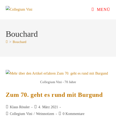
Zum
MENÜ
Inhalt
springen
Bouchard
>
Bouchard
Collegium Vini - 70 Jahre
Zum 70. geht es rund mit Burgund
Beitrags-
Beitrag
Klaus Rössler
4. März 2021
Autor:
veröffentlicht:
Beitrags-
Beitrags-
Collegium Vini
/
Weinnotizen
0 Kommentare