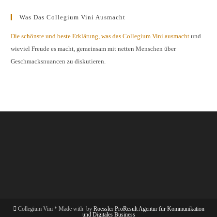
Was Das Collegium Vini Ausmacht
Die schönste und beste Erklärung, was das Collegium Vini ausmacht
und
wieviel Freude es macht, gemeinsam mit netten Menschen über
Geschmacksnuancen zu diskutieren.
Collegium Vini * Made with
by
Roessler ProResult Agentur für Kommunikation
und Digitales Business