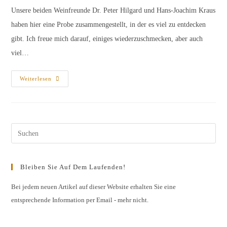
Unsere beiden Weinfreunde Dr. Peter Hilgard und Hans-Joachim Kraus
haben hier eine Probe zusammengestellt, in der es viel zu entdecken
gibt. Ich freue mich darauf, einiges wiederzuschmecken, aber auch
viel…
Weniger
Weiterlesen
Bekanntes
Weinland
Spanien
–
Probenliste
Pres
Esc
to
Bleiben Sie Auf Dem Laufenden!
clos
the
Bei jedem neuen Artikel auf dieser Website erhalten Sie eine
entsprechende Information per Email - mehr nicht.
sear
pane