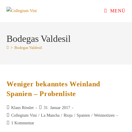
Zum
MENÜ
Inhalt
springen
Bodegas Valdesil
>
Bodegas Valdesil
Weniger bekanntes Weinland
Spanien – Probenliste
Beitrags-
Beitrag
Klaus Rössler
31. Januar 2017
Autor:
veröffentlicht:
Beitrags-
Collegium Vini
/
La Mancha
/
Rioja
/
Spanien
/
Weinnotizen
Kategorie:
Beitrags-
1 Kommentar
Kommentare: