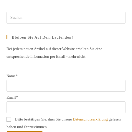
Jahrgangs
2017
Mosel,
Saar,
Pres
Ahr,
Pfalz,
Esc
Rheinhessen,
Saale-
to
Unstrut,
Bleiben Sie Auf Dem Laufenden!
Nahe
clos
the
Bei jedem neuen Artikel auf dieser Website erhalten Sie eine
entsprechende Information per Email - mehr nicht.
sear
pane
Name*
Email*
Bitte bestätigen Sie, dass Sie unsere
Datenschutzerklärung
gelesen
haben und ihr zustimmen.