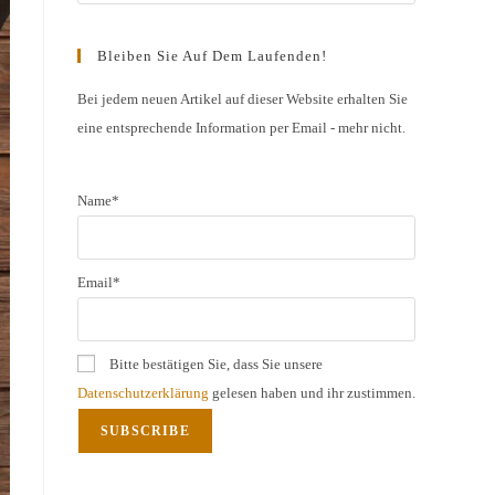
Escape
to
Bleiben Sie Auf Dem Laufenden!
close
the
Bei jedem neuen Artikel auf dieser Website erhalten Sie
eine entsprechende Information per Email - mehr nicht.
search
panel.
Name*
Email*
Bitte bestätigen Sie, dass Sie unsere
Datenschutzerklärung
gelesen haben und ihr zustimmen.