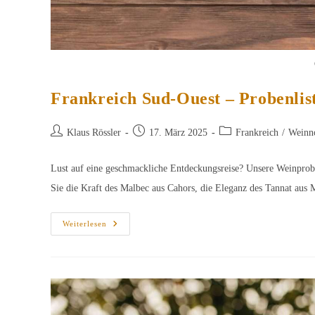
Frankreich Sud-Ouest – Probenlis
Beitrags-
Beitrag
Beitrags-
Klaus Rössler
17. März 2025
Frankreich
/
Weinn
Autor:
veröffentlicht:
Kategorie:
Lust auf eine geschmackliche Entdeckungsreise? Unsere Weinprobe
Sie die Kraft des Malbec aus Cahors, die Eleganz des Tannat au
Frankreich
Weiterlesen
Sud-
Ouest
–
Probenliste