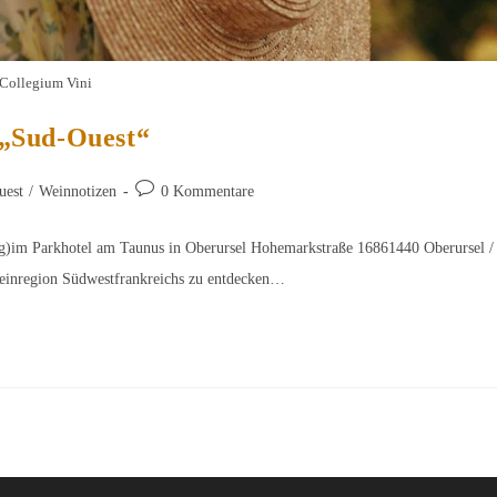
Collegium Vini
 „Sud-Ouest“
Beitrags-
uest
/
Weinnotizen
0 Kommentare
Kommentare:
g)im Parkhotel am Taunus in Oberursel Hohemarkstraße 16861440 Oberursel /
 Weinregion Südwestfrankreichs zu entdecken…