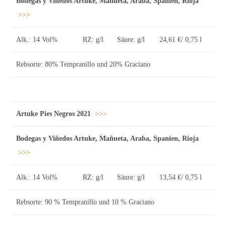
Bodegas y Viñedos Artuke, Mañueta, Araba, Spanien, Rioja
>>>
Alk.: 14 Vol%
RZ: g/l
Säure: g/l
24,61 €/ 0,75 l
Rebsorte: 80% Tempranillo und 20% Graciano
Artuke Pies Negros 2021
>>>
Bodegas y Viñedos Artuke, Mañueta, Araba, Spanien, Rioja
>>>
Alk.: 14 Vol%
RZ: g/l
Säure: g/l
13,54 €/ 0,75 l
Rebsorte: 90 % Tempranillo und 10 % Graciano