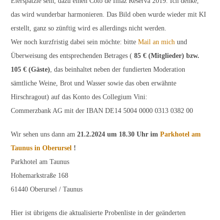
Eierspätzle sein, dazu einen Coto de Imaz Reserva 2019. Ich denke,
das wird wunderbar harmonieren. Das Bild oben wurde wieder mit KI
erstellt, ganz so zünftig wird es allerdings nicht werden.
Wer noch kurzfristig dabei sein möchte: bitte
Mail an mich
und
Überweisung des entsprechenden Betrages (
85 € (Mitglieder) bzw.
105 € (Gäste)
, das beinhaltet neben der fundierten Moderation
sämtliche Weine, Brot und Wasser sowie das oben erwähnte
Hirschragout) auf das Konto des Collegium Vini:
Commerzbank AG mit der IBAN DE14 5004 0000 0313 0382 00
Wir sehen uns dann am
21.2.2024 um 18.30 Uhr im
Parkhotel am
Taunus in Oberursel
!
Parkhotel am Taunus
Hohemarkstraße 168
61440 Oberursel / Taunus
Hier ist übrigens die aktualisierte Probenliste in der geänderten