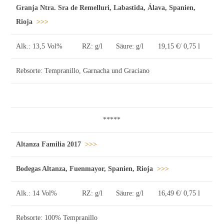
Granja Ntra. Sra de Remelluri, Labastida, Álava, Spanien,
Rioja
>>>
Alk.: 13,5 Vol%
RZ: g/l
Säure: g/l
19,15 €/ 0,75 l
Rebsorte: Tempranillo, Garnacha und Graciano
*****
Altanza Familia 2017
>>>
Bodegas Altanza, Fuenmayor, Spanien, Rioja
>>>
Alk.: 14 Vol%
RZ: g/l
Säure: g/l
16,49 €/ 0,75 l
Rebsorte: 100% Tempranillo