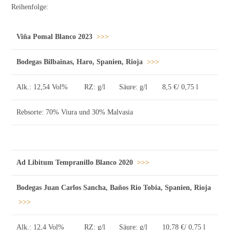
Reihenfolge:
Viña Pomal Blanco 2023
>>>
Bodegas Bilbainas, Haro, Spanien, Rioja
>>>
Alk.: 12,54 Vol%
RZ: g/l
Säure: g/l
8,5 €/ 0,75 l
Rebsorte: 70% Viura und 30% Malvasia
Ad Libitum Tempranillo Blanco 2020
>>>
Bodegas Juan Carlos Sancha, Baños Rio Tobia, Spanien, Rioja
>>>
Alk.: 12,4 Vol%
RZ: g/l
Säure: g/l
10,78 €/ 0,75 l