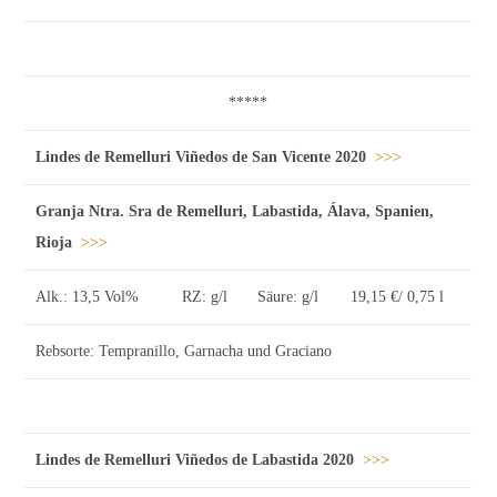
*****
Lindes de Remelluri Viñedos de San Vicente 2020
>>>
Granja Ntra. Sra de Remelluri, Labastida, Álava, Spanien,
Rioja
>>>
Alk.: 13,5 Vol%
RZ: g/l
Säure: g/l
19,15 €/ 0,75 l
Rebsorte: Tempranillo, Garnacha und Graciano
Lindes de Remelluri Viñedos de Labastida 2020
>>>