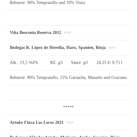
Rebsorte: 90% Tempranillo und 10% Viura
Viña Bosconia Reserva 2012
>>>
Bodegas R. López de Heredia, Haro, Spanien, Rioja
>>>
Alk.: 13,5 Vol%
RZ: g/l
Säure: g/l
24,25 €/ 0,75 l
Rebsorte: 80% Tempranillo, 15% Garnacha, Mazuelo und Graciano
*****
Artuke Finca Los Locos 2021
>>>