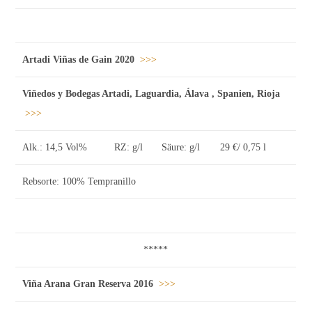
Artadi Viñas de Gain 2020
>>>
Viñedos y Bodegas Artadi, Laguardia, Álava , Spanien, Rioja
>>>
Alk.: 14,5 Vol%
RZ: g/l
Säure: g/l
29 €/ 0,75 l
Rebsorte: 100% Tempranillo
*****
Viña Arana Gran Reserva 2016
>>>