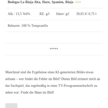
Bodegas La Rioja Alta, Haro, Spanien, Rioja
>>>
Alk.: 13,5 Vol%
RZ: g/l
Säure: g/l
39,65 €/ 0,75 l
Rebsorte: 100 % Tempranillo
*****
Manchmal sind die Ergebnisse eines KI-generierten Bildes etwas
seltsam – wer findet die Fehler im Bild? Dieses Bild erinnert mich an
das Suchspiel, das regelmäßig in einer TV-Prrogrammzeitschrift zu
sehen war: Finde die Maus im Bild!