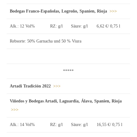
Bodegas Franco-Españolas, Logroño, Spanien, Rioja
>>>
Alk.: 12 Vol%
RZ: g/l
Säure: g/l
6,62 €/ 0,75 l
Rebsorte: 50% Garnacha und 50 % Viura
*****
Artadi Tradición 2022
>>>
Viñedos y Bodegas Artadi, Laguardia, Álava, Spanien, Rioja
>>>
Alk.: 14 Vol%
RZ: g/l
Säure: g/l
16,55 €/ 0,75 l