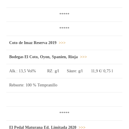
*****
*****
Coto de Imaz Reserva 2019
>>>
Bodegas El Coto, Oyon, Spanien, Rioja
>>>
Alk.: 13,5 Vol%
RZ: g/l
Säure: g/l
11,9 €/ 0,75 l
Rebsorte: 100 % Tempranillo
*****
El Pedal Maturana Ed. Limitada 2020
>>>