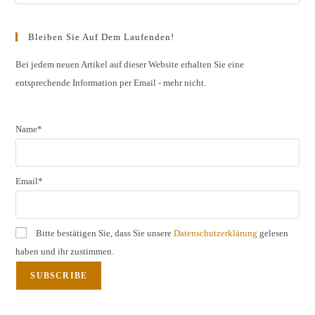
Esc
to
Bleiben Sie Auf Dem Laufenden!
clos
the
Bei jedem neuen Artikel auf dieser Website erhalten Sie eine
entsprechende Information per Email - mehr nicht.
sear
pane
Name*
Email*
Bitte bestätigen Sie, dass Sie unsere
Datenschutzerklärung
gelesen
haben und ihr zustimmen.