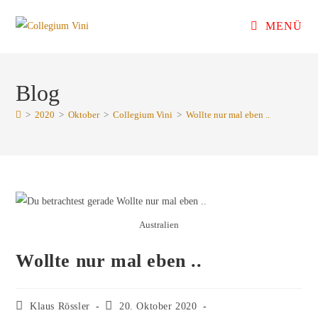
Zum
MENÜ
Inhalt
springen
Blog
>
2020
>
Oktober
>
Collegium Vini
>
Wollte nur mal eben ..
Australien
Wollte nur mal eben ..
Beitrags-
Beitrag
Klaus Rössler
20. Oktober 2020