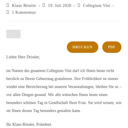
Beitrags-
Beitrag
Beitrags-
Klaus Rössler
19. Juli 2020
Collegium Vini
Autor:
veröffentlicht:
Kategorie:
Beitrags-
1 Kommentar
Kommentare:
DRUCKEN
PDF
Lieber Herr Drissler,
im Namen des gesamten Collegium Vini darf ich Ihnen heute recht
herzlich zu Ihrem Geburtstag gratulieren. Ihre Fröhlichkeit ist immer
wieder eine Bereicherung bei unseren Veranstaltungen, bleiben Sie so –
vor allen Dingen gesund. Wir alle wünschen Ihnen heute einen
besonders schönen Tag in Gesellschaft Ihrer Frau. Sie wird wissen, wie
sie Ihnen diesen Tag besonders gestalten kann.
Ihr Klaus Rössler, Präsident