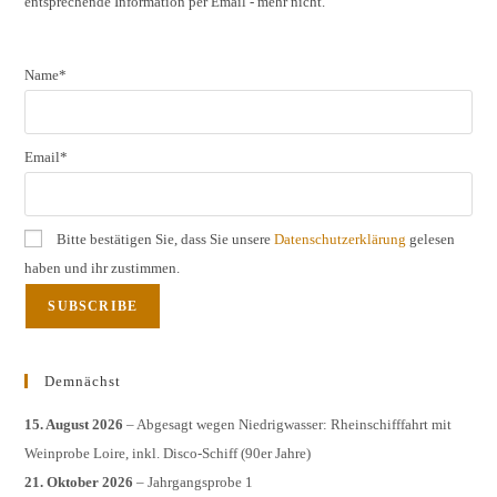
entsprechende Information per Email - mehr nicht.
sear
pane
Name*
Email*
Bitte bestätigen Sie, dass Sie unsere
Datenschutzerklärung
gelesen
haben und ihr zustimmen.
Demnächst
15. August 2026
– Abgesagt wegen Niedrigwasser: Rheinschifffahrt mit
Weinprobe Loire, inkl. Disco-Schiff (90er Jahre)
21. Oktober 2026
– Jahrgangsprobe 1