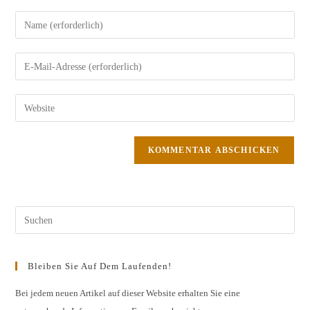
Gib
deinen
Namen
Gib
oder
deine
Benutzernamen
E-
Gib
zum
Mail-
deine
Kommentieren
Adresse
Website-
ein
zum
URL
Kommentieren
ein
ein
(optional)
Pres
Esc
to
Bleiben Sie Auf Dem Laufenden!
clos
the
Bei jedem neuen Artikel auf dieser Website erhalten Sie eine