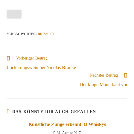
SCHLAGWÖRTER
:
DRISSLER
Weitere
Vorheriger Beitrag
Artikel
Lockerungswein bei Nicolas Bronke
ansehen
Nächster Beitrag
Der kluge Mann baut vor
DAS KÖNNTE DIR AUCH GEFALLEN
Künstliche Zunge erkennt 33 Whiskys
31. August 2017