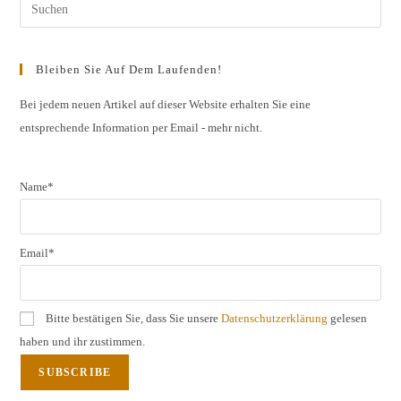
Pres
Esc
to
Bleiben Sie Auf Dem Laufenden!
clos
the
Bei jedem neuen Artikel auf dieser Website erhalten Sie eine
entsprechende Information per Email - mehr nicht.
sear
pane
Name*
Email*
Bitte bestätigen Sie, dass Sie unsere
Datenschutzerklärung
gelesen
haben und ihr zustimmen.