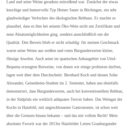
Land und seine Weine geradezu mitreißend war. Zunächst der etwas
knochige und humorvolle Typ Heiner Sauer in Böchingen, ein sehr
glaubwürdiger Verfechter des ökologischen Rebbaus. Er machte es
plausibel, dass es ihm bei seinem Öko-Wein nicht um Zertifikate und
neue Absatzmöglichkeiten ging, sondern ausschließlich um die
Qualität. Den Beweis blieb er nicht schuldig: für meinen Geschmack
waren seine Weine aus weißen und roten Burgundersorten kleine,
flüssige Juwelen. Auch seine im spanischen Anbaugebiet von Utiel-
Requena erzeugten Rotweine, von denen wir einige probieren durften,
lagen weit über dem Durchschnitt. Bernhard Koch und dessen Sohn
Alexander, Geisenheim-Student im 2. Semester, haben uns ebenfalls
demonstriert, dass Burgundersorten, auch bei konventionellem Rebbau,
in der Südpfalz ein wirklich adäquates Terroir haben. Das Weingut der
Kochs in Hainfeld, mit angeschlossener Gastronomie, ist schon weit
über die Grenzen hinaus bekannt – und das mit vollem Recht! Mein
absoluter Favorit war der 2013er Hainfelder Letten Grauburgunder