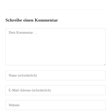
Schreibe einen Kommentar
Kommentar
Gib
deinen
Namen
Gib
oder
deine
Benutzernamen
E-
Gib
zum
Mail-
deine