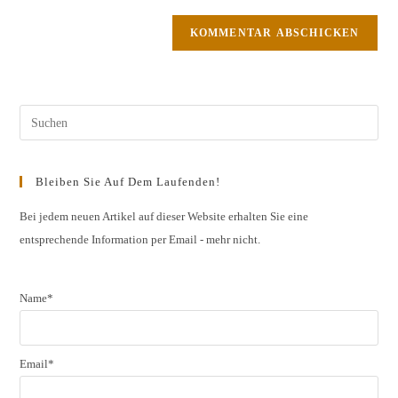
Kommentieren
Adresse
Website-
ein
zum
URL
Kommentieren
ein
ein
(optional)
Pres
Esc
to
Bleiben Sie Auf Dem Laufenden!
clos
the
Bei jedem neuen Artikel auf dieser Website erhalten Sie eine
entsprechende Information per Email - mehr nicht.
sear
pane
Name*
Email*