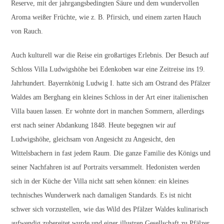
Reserve, mit der jahrgangsbedingten Säure und dem wundervollen
Aroma weißer Früchte, wie z. B. Pfirsich, und einem zarten Hauch
von Rauch.
Auch kulturell war die Reise ein großartiges Erlebnis. Der Besuch auf
Schloss Villa Ludwigshöhe bei Edenkoben war eine Zeitreise ins 19.
Jahrhundert. Bayernkönig Ludwig I. hatte sich am Ostrand des Pfälzer
Waldes am Berghang ein kleines Schloss in der Art einer italienischen
Villa bauen lassen. Er wohnte dort in manchen Sommern, allerdings
erst nach seiner Abdankung 1848. Heute begegnen wir auf
Ludwigshöhe, gleichsam von Angesicht zu Angesicht, den
Wittelsbachern in fast jedem Raum. Die ganze Familie des Königs und
seiner Nachfahren ist auf Portraits versammelt. Hedonisten werden
sich in der Küche der Villa nicht satt sehen können: ein kleines
technisches Wunderwerk nach damaligen Standards. Es ist nicht
schwer sich vorzustellen, wie das Wild des Pfälzer Waldes kulinarisch
aufwendig zubereitet wurde und einer illustren Gesellschaft zu Pfälzer