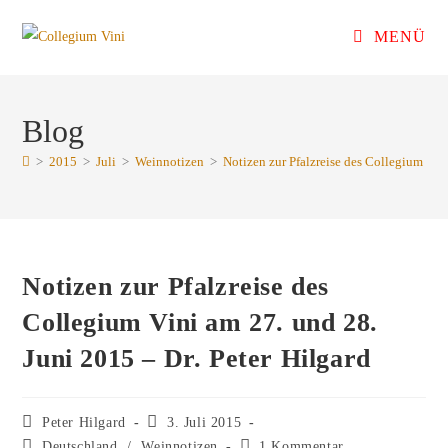
Zum
MENÜ
Inhalt
springen
Blog
>
2015
>
Juli
>
Weinnotizen
>
Notizen zur Pfalzreise des Collegium Vini
Notizen zur Pfalzreise des
Collegium Vini am 27. und 28.
Juni 2015 – Dr. Peter Hilgard
Beitrags-
Beitrag
Peter Hilgard
3. Juli 2015
Autor:
veröffentlicht:
Beitrags-
Beitrags-
Deutschland
/
Weinnotizen
1 Kommentar