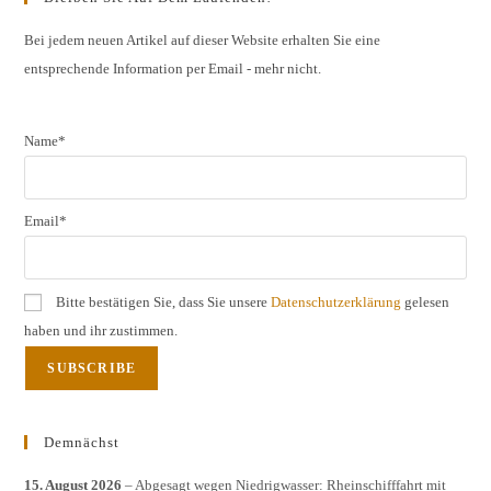
clos
the
Bei jedem neuen Artikel auf dieser Website erhalten Sie eine
entsprechende Information per Email - mehr nicht.
sear
pane
Name*
Email*
Bitte bestätigen Sie, dass Sie unsere
Datenschutzerklärung
gelesen
haben und ihr zustimmen.
Demnächst
15. August 2026
– Abgesagt wegen Niedrigwasser: Rheinschifffahrt mit