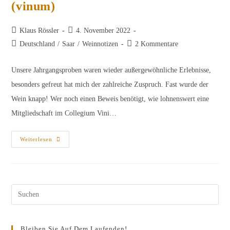
(vinum)
Beitrags-
Beitrag
Klaus Rössler
4. November 2022
Autor:
veröffentlicht:
Beitrags-
Beitrags-
Deutschland
/
Saar
/
Weinnotizen
2 Kommentare
Kategorie:
Kommentare:
Unsere Jahrgangsproben waren wieder außergewöhnliche Erlebnisse,
besonders gefreut hat mich der zahlreiche Zuspruch. Fast wurde der
Wein knapp! Wer noch einen Beweis benötigt, wie lohnenswert eine
Mitgliedschaft im Collegium Vini…
Weingut
Weiterlesen
Von
Othegraven
(Günther
Jauch)
Ist
Winzer
Des
Pres
Jahres
2023
Esc
(vinum)
to
Bleiben Sie Auf Dem Laufenden!