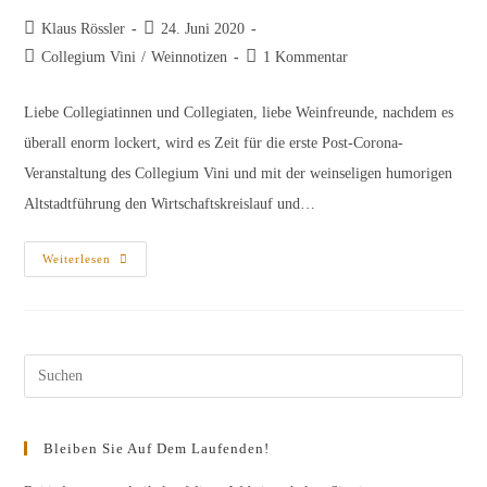
Beitrags-
Beitrag
Klaus Rössler
24. Juni 2020
Autor:
veröffentlicht:
Beitrags-
Beitrags-
Collegium Vini
/
Weinnotizen
1 Kommentar
Kategorie:
Kommentare:
Liebe Collegiatinnen und Collegiaten, liebe Weinfreunde, nachdem es
überall enorm lockert, wird es Zeit für die erste Post-Corona-
Veranstaltung des Collegium Vini und mit der weinseligen humorigen
Altstadtführung den Wirtschaftskreislauf und…
Weinselige
Weiterlesen
Humorige
Altstadtführung
Pres
Esc
to
Bleiben Sie Auf Dem Laufenden!
clos