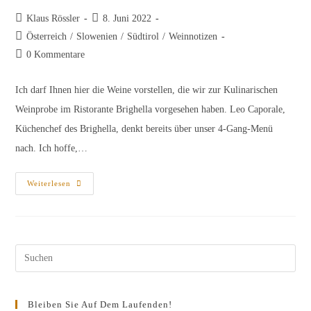
Beitrags-
Beitrag
Klaus Rössler
8. Juni 2022
Autor:
veröffentlicht:
Beitrags-
Österreich
/
Slowenien
/
Südtirol
/
Weinnotizen
Kategorie:
Beitrags-
0 Kommentare
Kommentare:
Ich darf Ihnen hier die Weine vorstellen, die wir zur Kulinarischen
Weinprobe im Ristorante Brighella vorgesehen haben. Leo Caporale,
Küchenchef des Brighella, denkt bereits über unser 4-Gang-Menü
nach. Ich hoffe,…
Probenliste
Weiterlesen
K.u.k.
Am
23.6.
Im
Brighella
Pres
Esc
to
Bleiben Sie Auf Dem Laufenden!