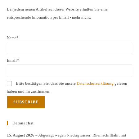
clos
the
Bei jedem neuen Artikel auf dieser Website erhalten Sie eine
entsprechende Information per Email - mehr nicht.
sear
pane
Name*
Email*
Bitte bestätigen Sie, dass Sie unsere
Datenschutzerklärung
gelesen
haben und ihr zustimmen.
Demnächst
15. August 2026
– Abgesagt wegen Niedrigwasser: Rheinschifffahrt mit