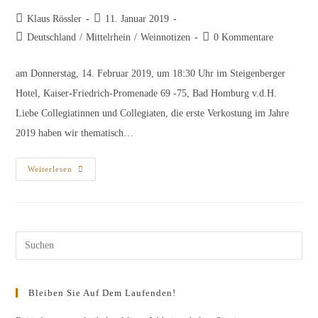
Beitrags-
Beitrag
Klaus Rössler
11. Januar 2019
Autor:
veröffentlicht:
Beitrags-
Beitrags-
Deutschland
/
Mittelrhein
/
Weinnotizen
0 Kommentare
Kategorie:
Kommentare:
am Donnerstag, 14. Februar 2019, um 18:30 Uhr im Steigenberger
Hotel, Kaiser-Friedrich-Promenade 69 -75, Bad Homburg v.d.H.
Liebe Collegiatinnen und Collegiaten, die erste Verkostung im Jahre
2019 haben wir thematisch…
Einladung
Weiterlesen
Zur
Degustation
„Junge
Winzer
Und
Steillagen“
Pres
Esc
to
Bleiben Sie Auf Dem Laufenden!
clos