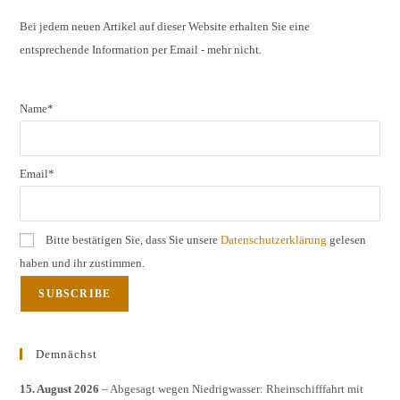
clos
the
Bei jedem neuen Artikel auf dieser Website erhalten Sie eine
entsprechende Information per Email - mehr nicht.
sear
pane
Name*
Email*
Bitte bestätigen Sie, dass Sie unsere
Datenschutzerklärung
gelesen
haben und ihr zustimmen.
Demnächst
15. August 2026
– Abgesagt wegen Niedrigwasser: Rheinschifffahrt mit