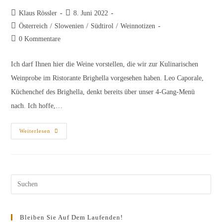
Beitrags-
Beitrag
Klaus Rössler
8. Juni 2022
Autor:
veröffentlicht:
Beitrags-
Österreich
/
Slowenien
/
Südtirol
/
Weinnotizen
Kategorie:
Beitrags-
0 Kommentare
Kommentare:
Ich darf Ihnen hier die Weine vorstellen, die wir zur Kulinarischen
Weinprobe im Ristorante Brighella vorgesehen haben. Leo Caporale,
Küchenchef des Brighella, denkt bereits über unser 4-Gang-Menü
nach. Ich hoffe,…
Probenliste
Weiterlesen
K.u.k.
Am
23.6.
Im
Brighella
Pres
Esc
to
Bleiben Sie Auf Dem Laufenden!