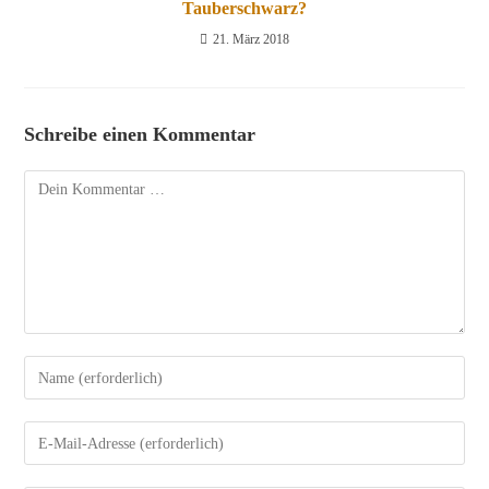
Tauberschwarz?
21. März 2018
Schreibe einen Kommentar
Kommentar
Gib
deinen
Namen
Gib
oder
deine