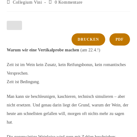
Autor:
veröffentlicht:
Beitrags-
Beitrags-
Collegium Vini
0 Kommentare
Kategorie:
Kommentare:
DRUCKEN
PDF
Warum wir eine Vertikalprobe machen
(am 22.4.!)
Zeit ist im Wein kein Zusatz, kein Reifungsbonus, kein romantisches
Versprechen.
Zeit ist Bedingung.
Man kann sie beschleunigen, kaschieren, technisch simulieren – aber
nicht ersetzen. Und genau darin liegt der Grund, warum der Wein, der
heute am schnellsten gefallen will, morgen oft nichts mehr zu sagen
hat.
Die gegenwärtige Weinkrise wird gern mit Zahlen beschrieben: