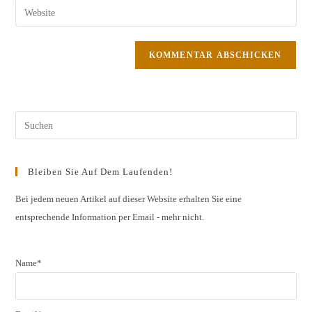
Benutzernamen
E-
Gib
zum
Mail-
deine
Kommentieren
Adresse
Website-
ein
zum
URL
Kommentieren
ein
ein
(optional)
Pres
Esc
to
Bleiben Sie Auf Dem Laufenden!
clos
the
Bei jedem neuen Artikel auf dieser Website erhalten Sie eine
entsprechende Information per Email - mehr nicht.
sear
pane
Name*