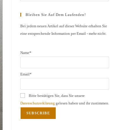
Escape
to
Bleiben Sie Auf Dem Laufenden!
close
the
Bei jedem neuen Artikel auf dieser Website erhalten Sie
eine entsprechende Information per Email - mehr nicht.
search
panel.
Name*
Email*
Bitte bestätigen Sie, dass Sie unsere
Datenschutzerklärung
gelesen haben und ihr zustimmen.