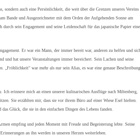
ns, sondern auch eine Persönlichkeit, die weit über die Grenzen unseres Vereins
es am Bande und Ausgezeichneter mit dem Orden der Aufgehenden Sonne am
ch durch sein Engagement und seine Leidenschaft für das japanische Papier ein
Engagement. Er war ein Mann, der immer bereit war, anderen zu helfen und sic
end und hat unsere Veranstaltungen immer bereichert. Sein Lachen und seine
 „Fröhlichkeit“ war mehr als nur sein Alias, es war eine genaue Beschreibun
u. Ich erinnere mich an einen unserer kulinarischen Ausflüge nach Miltenberg,
itzen. Sie erzählten mir, dass sie vor ihrem Büro auf einer Wiese Esel hielten.
d das Glück, die sie in den einfachen Dingen des Lebens fanden.
 Armen empfing und jeden Moment mit Freude und Begeisterung lebte. Seine
e Erinnerungen an ihn werden in unseren Herzen weiterleben.