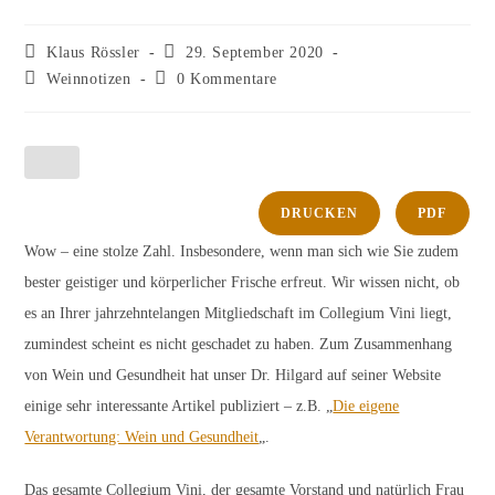
Beitrags-
Beitrag
Klaus Rössler
29. September 2020
Autor:
veröffentlicht:
Beitrags-
Beitrags-
Weinnotizen
0 Kommentare
Kategorie:
Kommentare:
DRUCKEN
PDF
Wow – eine stolze Zahl. Insbesondere, wenn man sich wie Sie zudem
bester geistiger und körperlicher Frische erfreut. Wir wissen nicht, ob
es an Ihrer jahrzehntelangen Mitgliedschaft im Collegium Vini liegt,
zumindest scheint es nicht geschadet zu haben. Zum Zusammenhang
von Wein und Gesundheit hat unser Dr. Hilgard auf seiner Website
einige sehr interessante Artikel publiziert – z.B. „
Die eigene
Verantwortung: Wein und Gesundheit
„.
Das gesamte Collegium Vini, der gesamte Vorstand und natürlich Frau