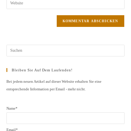
Gib
zum
Mail-
deine
Kommentieren
Adresse
Website-
ein
zum
URL
Kommentieren
ein
ein
(optional)
Pres
Esc
to
Bleiben Sie Auf Dem Laufenden!
clos
the
Bei jedem neuen Artikel auf dieser Website erhalten Sie eine
entsprechende Information per Email - mehr nicht.
sear
pane
Name*
Email*