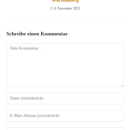
Württemberg
8. November 2023
Schreibe einen Kommentar
Kommentar
Gib
deinen
Namen
Gib
oder
deine
Benutzernamen
E-