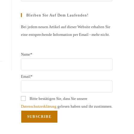
Escape
to
Bleiben Sie Auf Dem Laufenden!
close
the
Bei jedem neuen Artikel auf dieser Website erhalten Sie
eine entsprechende Information per Email - mehr nicht.
search
panel.
Name*
Email*
Bitte bestätigen Sie, dass Sie unsere
Datenschutzerklärung
gelesen haben und ihr zustimmen.