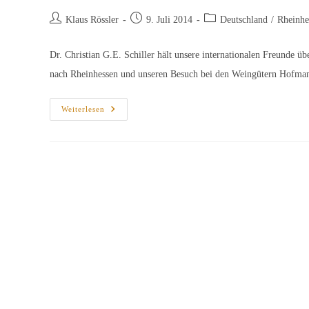
Beitrags-
Beitrag
Beitrags-
Klaus Rössler
9. Juli 2014
Deutschland
/
Rheinhe
Autor:
veröffentlicht:
Kategorie:
Dr. Christian G.E. Schiller hält unsere internationalen Freunde ü
nach Rheinhessen und unseren Besuch bei den Weingütern Hofm
Schiefer
Weiterlesen
Trifft
Muschelkalk