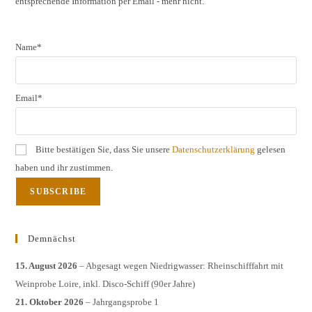
entsprechende Information per Email - mehr nicht.
sear
pane
Name*
Email*
Bitte bestätigen Sie, dass Sie unsere
Datenschutzerklärung
gelesen
haben und ihr zustimmen.
Demnächst
15. August 2026
– Abgesagt wegen Niedrigwasser: Rheinschifffahrt mit
Weinprobe Loire, inkl. Disco-Schiff (90er Jahre)
21. Oktober 2026
– Jahrgangsprobe 1