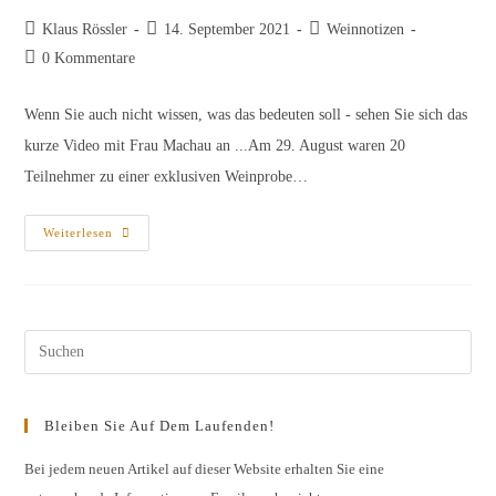
Beitrags-
Beitrag
Beitrags-
Klaus Rössler
14. September 2021
Weinnotizen
Autor:
veröffentlicht:
Kategorie:
Beitrags-
0 Kommentare
Kommentare:
Wenn Sie auch nicht wissen, was das bedeuten soll - sehen Sie sich das
kurze Video mit Frau Machau an ...Am 29. August waren 20
Teilnehmer zu einer exklusiven Weinprobe…
Ich
Weiterlesen
Weiss
Wirklich
Nicht,
Was
Soll
Das
Bedeuten
Pres
…
Esc
to
Bleiben Sie Auf Dem Laufenden!
clos
the
Bei jedem neuen Artikel auf dieser Website erhalten Sie eine