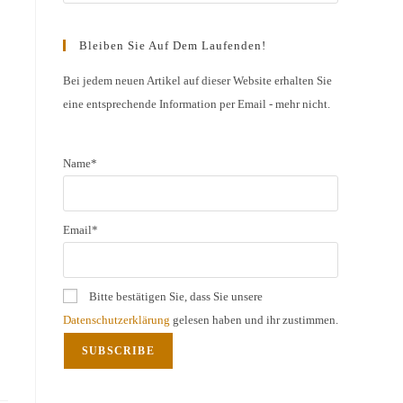
Escape
to
Bleiben Sie Auf Dem Laufenden!
close
the
Bei jedem neuen Artikel auf dieser Website erhalten Sie
eine entsprechende Information per Email - mehr nicht.
search
panel.
Name*
Email*
Bitte bestätigen Sie, dass Sie unsere
Datenschutzerklärung
gelesen haben und ihr zustimmen.