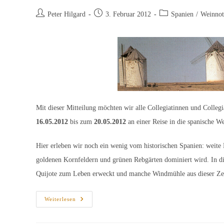
Beitrags-
Beitrag
Beitrags-
Peter Hilgard
3. Februar 2012
Spanien
/
Weinnot
Autor:
veröffentlicht:
Kategorie:
Mit dieser Mitteilung möchten wir alle Collegiatinnen und Colle
16.05.2012
bis zum
20.05.2012
an einer Reise in die spanische W
Hier erleben wir noch ein wenig vom historischen Spanien: weite
goldenen Kornfeldern und grünen Rebgärten dominiert wird. In d
Quijote zum Leben erweckt und manche Windmühle aus dieser Zei
Studienfahrt
Weiterlesen
In
Die
Weinbaugebiete